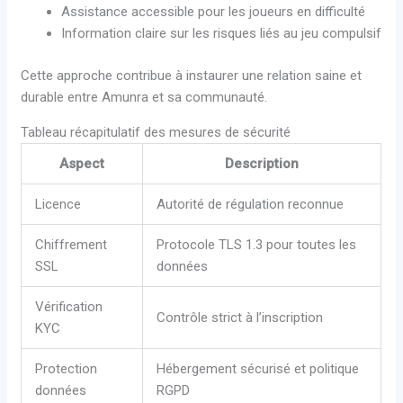
Assistance accessible pour les joueurs en difficulté
Information claire sur les risques liés au jeu compulsif
Cette approche contribue à instaurer une relation saine et
durable entre Amunra et sa communauté.
Tableau récapitulatif des mesures de sécurité
Aspect
Description
Licence
Autorité de régulation reconnue
Chiffrement
Protocole TLS 1.3 pour toutes les
SSL
données
Vérification
Contrôle strict à l’inscription
KYC
Protection
Hébergement sécurisé et politique
données
RGPD