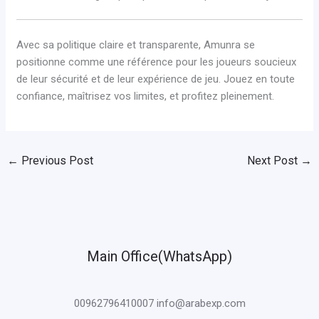
Avec sa politique claire et transparente, Amunra se
positionne comme une référence pour les joueurs soucieux
de leur sécurité et de leur expérience de jeu. Jouez en toute
confiance, maîtrisez vos limites, et profitez pleinement.
←
Previous Post
Next Post
→
Main Office(WhatsApp)
00962796410007 info@arabexp.com