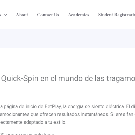
s
About
Contact Us
Academics
Student Registratio
e Quick-Spin en el mundo de las tragamo
página de inicio de BetPlay, la energía se siente eléctrica. El d
 emocionantes que ofrecen resultados instantáneos. Si eres fan
ectamente adaptado a tu estilo.
00 juegos en un solo lugar