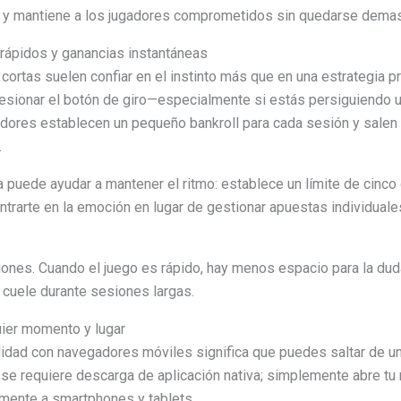
ta y mantiene a los jugadores comprometidos sin quedarse demas
rápidos y ganancias instantáneas
ortas suelen confiar en el instinto más que en una estrategia p
presionar el botón de giro—especialmente si estás persiguiendo un
ugadores establecen un pequeño bankroll para cada sesión y sale
.
a puede ayudar a mantener el ritmo: establece un límite de cinco
ntrarte en la emoción en lugar de gestionar apuestas individuale
iones. Cuando el juego es rápido, hay menos espacio para la dud
 cuele durante sesiones largas.
uier momento y lugar
lidad con navegadores móviles significa que puedes saltar de un
se requiere descarga de aplicación nativa; simplemente abre tu 
mente a smartphones y tablets.