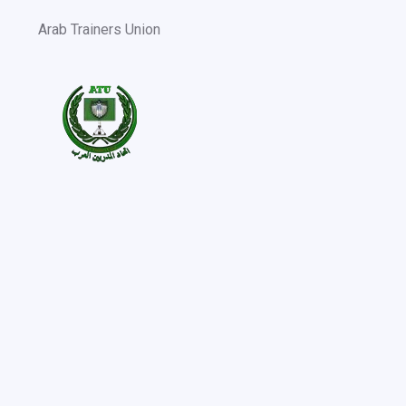
Arab Trainers Union