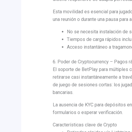
Esta movilidad es esencial para jugad
una reunión o durante una pausa para a
No se necesita instalación de s
Tiempos de carga rápidos inclu
Acceso instantáneo a tragamoned
6. Poder de Cryptocurrency – Pagos r
El soporte de BetPlay para múltiples 
retirarse casi instantáneamente a tra
de juego de sesiones cortas: los juga
bancarias.
La ausencia de KYC para depósitos en c
formularios o esperar verificación.
Características clave de Crypto