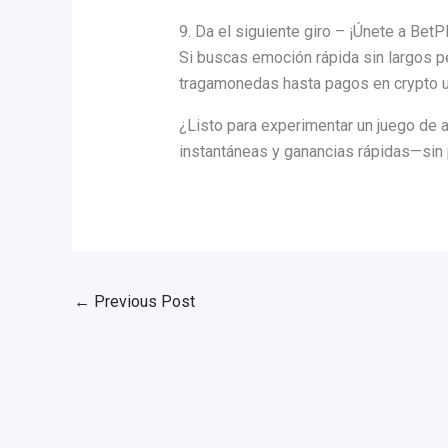
9. Da el siguiente giro – ¡Únete a BetP
Si buscas emoción rápida sin largos p
tragamonedas hasta pagos en crypto ult
¿Listo para experimentar un juego de
instantáneas y ganancias rápidas—sin 
←
Previous Post