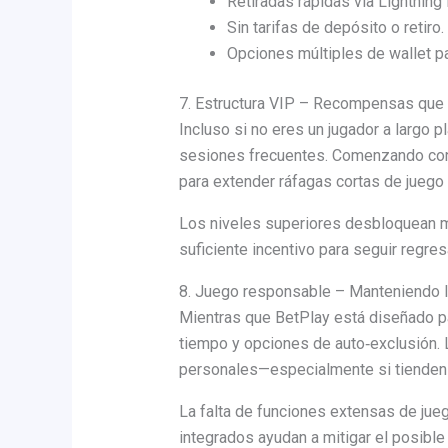
Retiradas rápidas vía Lightning
Sin tarifas de depósito o retiro.
Opciones múltiples de wallet pa
7. Estructura VIP – Recompensas que s
Incluso si no eres un jugador a largo
sesiones frecuentes. Comenzando con 
para extender ráfagas cortas de juego s
Los niveles superiores desbloquean m
suficiente incentivo para seguir regre
8. Juego responsable – Manteniendo 
Mientras que BetPlay está diseñado pa
tiempo y opciones de auto‑exclusión. 
personales—especialmente si tienden 
La falta de funciones extensas de jue
integrados ayudan a mitigar el posib