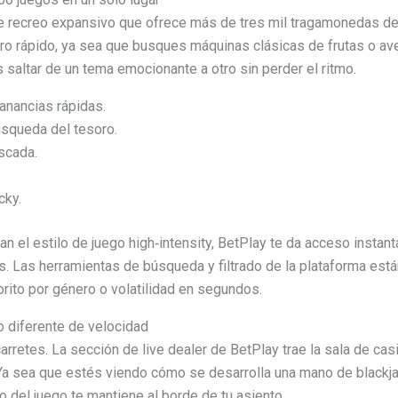
de recreo expansivo que ofrece más de tres mil tragamonedas d
n giro rápido, ya sea que busques máquinas clásicas de frutas o
saltar de un tema emocionante a otro sin perder el ritmo.
ganancias rápidas.
squeda del tesoro.
scada.
cky.
 el estilo de juego high‑intensity, BetPlay te da acceso insta
. Las herramientas de búsqueda y filtrado de la plataforma está
orito por género o volatilidad en segundos.
o diferente de velocidad
carretes. La sección de live dealer de BetPlay trae la sala de c
 Ya sea que estés viendo cómo se desarrolla una mano de blackja
mo del juego te mantiene al borde de tu asiento.