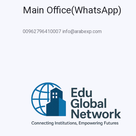
Main Office(WhatsApp)
00962796410007 info@arabexp.com