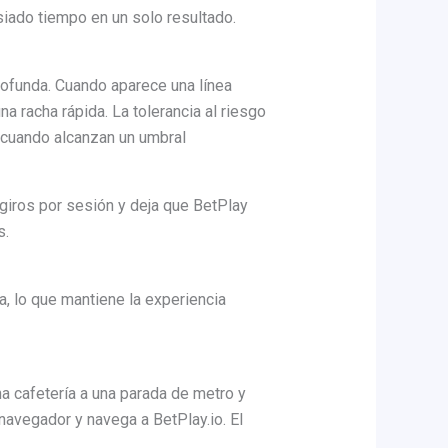
iado tiempo en un solo resultado.
rofunda. Cuando aparece una línea
a racha rápida. La tolerancia al riesgo
n cuando alcanzan un umbral
 giros por sesión y deja que BetPlay
s.
a, lo que mantiene la experiencia
a cafetería a una parada de metro y
navegador y navega a BetPlay.io. El