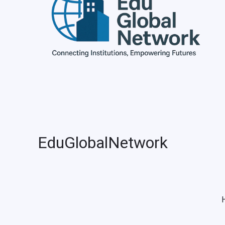
EduGlobalNetwork