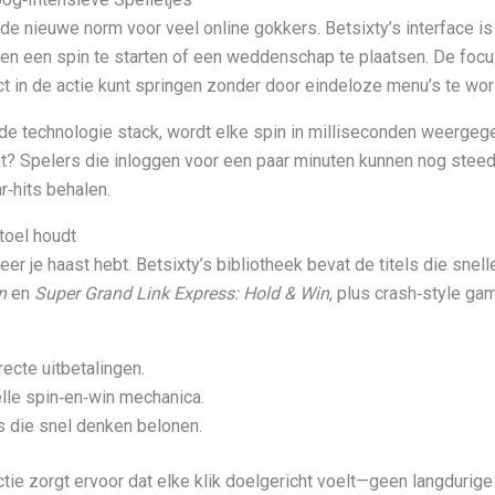
n de nieuwe norm voor veel online gokkers. Betsixty’s interface 
n een spin te starten of een weddenschap te plaatsen. De focu
ect in de actie kunt springen zonder door eindeloze menu’s te wor
e technologie stack, wordt elke spin in milliseconden weergege
aat? Spelers die inloggen voor een paar minuten kunnen nog stee
r‑hits behalen.
toel houdt
nneer je haast hebt. Betsixty’s bibliotheek bevat de titels die sne
n
en
Super Grand Link Express: Hold & Win
, plus crash‑style ga
recte uitbetalingen.
lle spin‑en‑win mechanica.
 die snel denken belonen.
e zorgt ervoor dat elke klik doelgericht voelt—geen langdurige