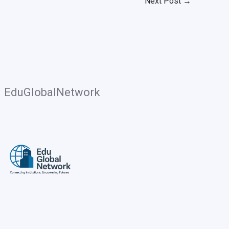
Next Post
→
EduGlobalNetwork