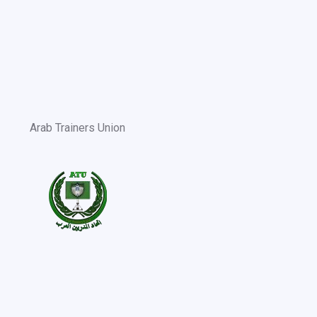
Arab Trainers Union