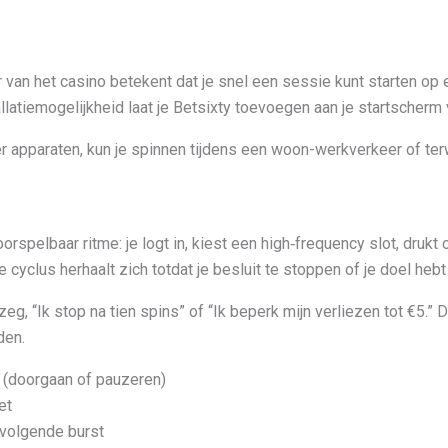
an het casino betekent dat je snel een sessie kunt starten op e
latiemogelijkheid laat je Betsixty toevoegen aan je startscherm 
 apparaten, kun je spinnen tijdens een woon-werkverkeer of terw
rspelbaar ritme: je logt in, kiest een high‑frequency slot, drukt 
 cyclus herhaalt zich totdat je besluit te stoppen of je doel hebt 
eg, “Ik stop na tien spins” of “Ik beperk mijn verliezen tot €5.
den.
 (doorgaan of pauzeren)
et
volgende burst