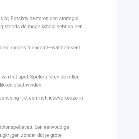
s bij Betsixty hanteren een strategie
 nog steeds de mogelijkheid hebt op een
eerdere rondes toeneemt—wat betekent
 van het spel. Spelers leren de rollen
likken plaatsvinden.
lissing lijkt een instinctieve keuze in
rathonspelletjes. Een eenvoudige
gkrijgen zonder dat je grote