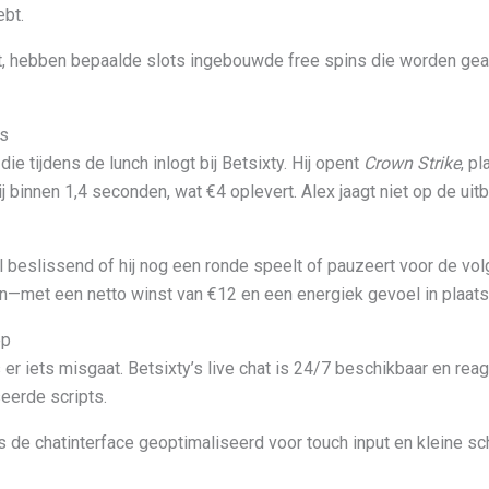
ebt.
t, hebben bepaalde slots ingebouwde free spins die worden geac
es
ie tijdens de lunch inlogt bij Betsixty. Hij opent
Crown Strike
, pl
binnen 1,4 seconden, wat €4 oplevert. Alex jaagt niet op de uitbet
el beslissend of hij nog een ronde speelt of pauzeert voor de vo
an—met een netto winst van €12 en een energiek gevoel in plaats
ep
 er iets misgaat. Betsixty’s live chat is 24/7 beschikbaar en r
eerde scripts.
de chatinterface geoptimaliseerd voor touch input en kleine sch