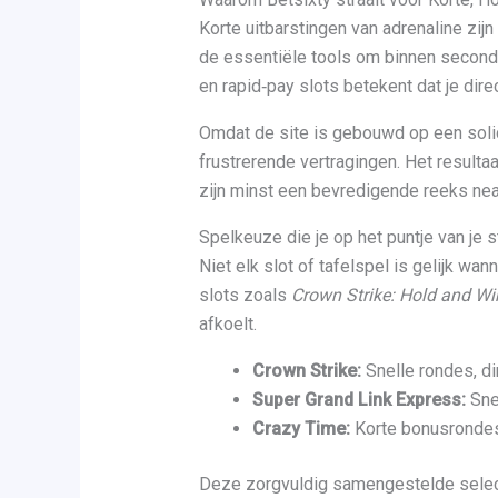
Korte uitbarstingen van adrenaline zij
de essentiële tools om binnen seconde
en rapid‑pay slots betekent dat je dir
Omdat de site is gebouwd op een solid
frustrerende vertragingen. Het result
zijn minst een bevredigende reeks nea
Spelkeuze die je op het puntje van je s
Niet elk slot of tafelspel is gelijk wa
slots zoals
Crown Strike: Hold and Wi
afkoelt.
Crown Strike:
Snelle rondes, di
Super Grand Link Express:
Sne
Crazy Time:
Korte bonusrondes
Deze zorgvuldig samengestelde selecti