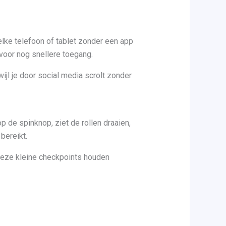
lke telefoon of tablet zonder een app
voor nog snellere toegang.
ijl je door social media scrolt zonder
op de spinknop, ziet de rollen draaien,
bereikt.
” Deze kleine checkpoints houden