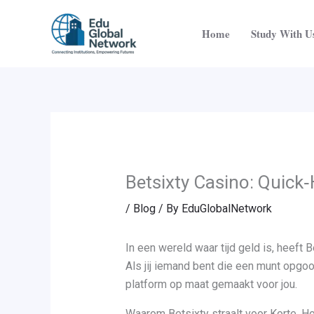
Skip
to
Home
Study With U
content
Betsixty Casino: Quick‑
/
Blog
/ By
EduGlobalNetwork
In een wereld waar tijd geld is, heeft
Als jij iemand bent die een munt opgooi
platform op maat gemaakt voor jou.
Waarom Betsixty straalt voor Korte, H