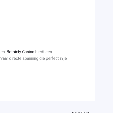
nen,
Betsixty Casino
biedt een
vaar directe spanning die perfect in je