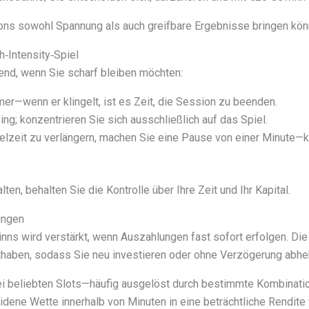
ons sowohl Spannung als auch greifbare Ergebnisse bringen kön
‑Intensity‑Spiel
end, wenn Sie scharf bleiben möchten:
mer—wenn er klingelt, ist es Zeit, die Session zu beenden.
g; konzentrieren Sie sich ausschließlich auf das Spiel.
elzeit zu verlängern, machen Sie eine Pause von einer Minute—k
n, behalten Sie die Kontrolle über Ihre Zeit und Ihr Kapital.
ungen
nns wird verstärkt, wenn Auszahlungen fast sofort erfolgen. Die
uthaben, sodass Sie neu investieren oder ohne Verzögerung abh
bei beliebten Slots—häufig ausgelöst durch bestimmte Kombinatio
idene Wette innerhalb von Minuten in eine beträchtliche Rendite