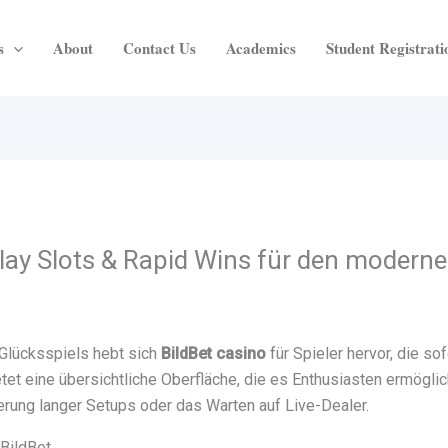
s
About
Contact Us
Academics
Student Registratio
lay Slots & Rapid Wins für den moderne
-Glücksspiels hebt sich
BildBet casino
für Spieler hervor, die so
et eine übersichtliche Oberfläche, die es Enthusiasten ermöglic
rung langer Setups oder das Warten auf Live-Dealer.
 BildBet