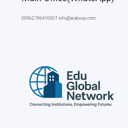
00962796410007 info@arabexp.com