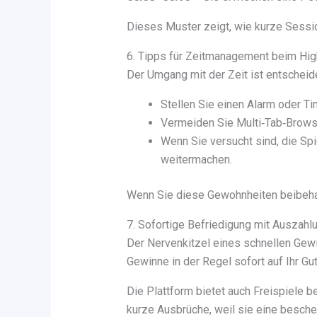
Dieses Muster zeigt, wie kurze Sessi
6. Tipps für Zeitmanagement beim High
Der Umgang mit der Zeit ist entscheid
Stellen Sie einen Alarm oder Ti
Vermeiden Sie Multi‑Tab‑Browsin
Wenn Sie versucht sind, die Spi
weitermachen.
Wenn Sie diese Gewohnheiten beibehalte
7. Sofortige Befriedigung mit Auszahl
Der Nervenkitzel eines schnellen Gewi
Gewinne in der Regel sofort auf Ihr G
Die Plattform bietet auch Freispiele 
kurze Ausbrüche, weil sie eine besche