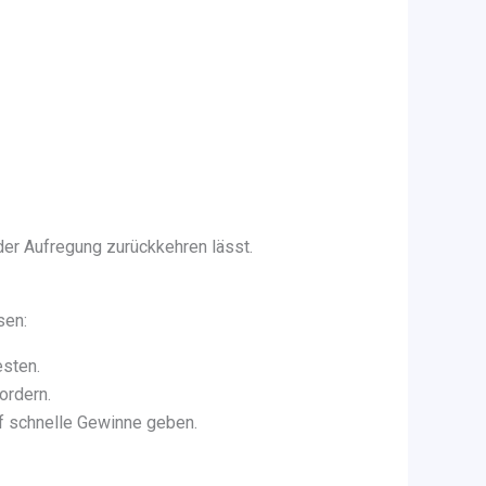
er Aufregung zurückkehren lässt.
sen:
esten.
ordern.
f schnelle Gewinne geben.