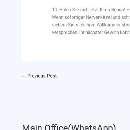
10. Holen Sie sich jetzt Ihren Bonus! 
Wenn sofortiger Nervenkitzel und schn
sichern Sie sich Ihren Willkommensbon
versprechen. Ihr nächster Gewinn könn
←
Previous Post
Main Office(WhatsApp)