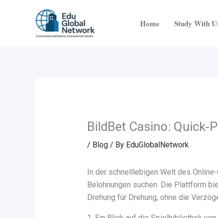
Skip
to
Home
Study With U
content
BildBet Casino: Quick‑P
/
Blog
/ By
EduGlobalNetwork
In der schnelllebigen Welt des Online
Belohnungen suchen. Die Plattform biet
Drehung für Drehung, ohne die Verzöge
1. Ein Blick auf die Spielbibliothek von