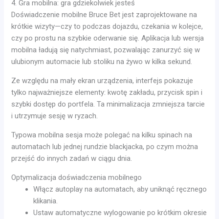
4. Gra mobilna: gra gdziekolwiek jesteś
Doświadczenie mobilne Bruce Bet jest zaprojektowane na
krótkie wizyty—czy to podczas dojazdu, czekania w kolejce,
czy po prostu na szybkie oderwanie się. Aplikacja lub wersja
mobilna ładują się natychmiast, pozwalając zanurzyć się w
ulubionym automacie lub stoliku na żywo w kilka sekund.
Ze względu na mały ekran urządzenia, interfejs pokazuje
tylko najważniejsze elementy: kwotę zakładu, przycisk spin i
szybki dostęp do portfela. Ta minimalizacja zmniejsza tarcie
i utrzymuje sesję w ryzach.
Typowa mobilna sesja może polegać na kilku spinach na
automatach lub jednej rundzie blackjacka, po czym można
przejść do innych zadań w ciągu dnia.
Optymalizacja doświadczenia mobilnego
Włącz autoplay na automatach, aby uniknąć ręcznego
klikania.
Ustaw automatyczne wylogowanie po krótkim okresie