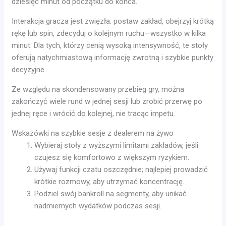
dziesięć minut od początku do końca.
Interakcja gracza jest zwięzła: postaw zakład, obejrzyj krótką
rękę lub spin, zdecyduj o kolejnym ruchu—wszystko w kilka
minut. Dla tych, którzy cenią wysoką intensywność, te stoły
oferują natychmiastową informację zwrotną i szybkie punkty
decyzyjne.
Ze względu na skondensowany przebieg gry, można
zakończyć wiele rund w jednej sesji lub zrobić przerwę po
jednej ręce i wrócić do kolejnej, nie tracąc impetu.
Wskazówki na szybkie sesje z dealerem na żywo
Wybieraj stoły z wyższymi limitami zakładów, jeśli
czujesz się komfortowo z większym ryzykiem.
Używaj funkcji czatu oszczędnie; najlepiej prowadzić
krótkie rozmowy, aby utrzymać koncentrację.
Podziel swój bankroll na segmenty, aby unikać
nadmiernych wydatków podczas sesji.