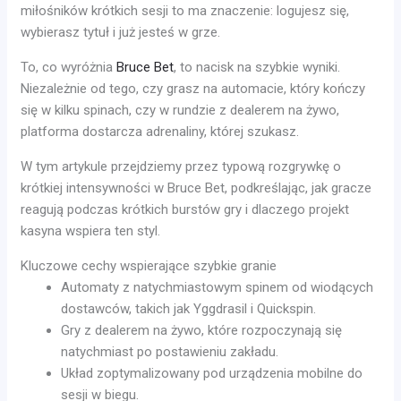
miłośników krótkich sesji to ma znaczenie: logujesz się,
wybierasz tytuł i już jesteś w grze.
To, co wyróżnia
Bruce Bet
, to nacisk na szybkie wyniki.
Niezależnie od tego, czy grasz na automacie, który kończy
się w kilku spinach, czy w rundzie z dealerem na żywo,
platforma dostarcza adrenaliny, której szukasz.
W tym artykule przejdziemy przez typową rozgrywkę o
krótkiej intensywności w Bruce Bet, podkreślając, jak gracze
reagują podczas krótkich burstów gry i dlaczego projekt
kasyna wspiera ten styl.
Kluczowe cechy wspierające szybkie granie
Automaty z natychmiastowym spinem od wiodących
dostawców, takich jak Yggdrasil i Quickspin.
Gry z dealerem na żywo, które rozpoczynają się
natychmiast po postawieniu zakładu.
Układ zoptymalizowany pod urządzenia mobilne do
sesji w biegu.