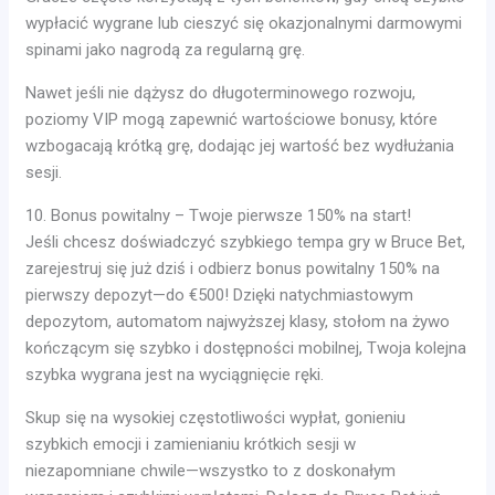
wypłacić wygrane lub cieszyć się okazjonalnymi darmowymi
spinami jako nagrodą za regularną grę.
Nawet jeśli nie dążysz do długoterminowego rozwoju,
poziomy VIP mogą zapewnić wartościowe bonusy, które
wzbogacają krótką grę, dodając jej wartość bez wydłużania
sesji.
10. Bonus powitalny – Twoje pierwsze 150% na start!
Jeśli chcesz doświadczyć szybkiego tempa gry w Bruce Bet,
zarejestruj się już dziś i odbierz bonus powitalny 150% na
pierwszy depozyt—do €500! Dzięki natychmiastowym
depozytom, automatom najwyższej klasy, stołom na żywo
kończącym się szybko i dostępności mobilnej, Twoja kolejna
szybka wygrana jest na wyciągnięcie ręki.
Skup się na wysokiej częstotliwości wypłat, gonieniu
szybkich emocji i zamienianiu krótkich sesji w
niezapomniane chwile—wszystko to z doskonałym