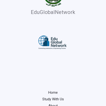
EduGlobalNetwork
Home
Study With Us
About