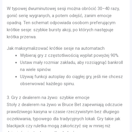
W typowej dwuminutowej sesji można obrócić 30–40 razy,
gonić serię wygranych, a potem odejść, zanim emocje
opadną. Ten schemat odpowiada osobom preferującym
krótkie sesje: szybkie bursty akcji, po których następuje
krótka przerwa.
Jak maksymalizować krótkie sesje na automatach
Wybieraj gry z częstotliwością wypłat powyżej 90%.
Ustaw mały rozmiar zakładu, aby rozciągnąć bankroll
na wiele spinów.
Używaj funkcji autoplay do ciągłej gry, jeśli nie chcesz
obserwować każdego spinu.
3. Gry z dealerem na żywo: szybkie emocje
Stoły z dealerem na żywo w Bruce Bet zapewniają odczucie
prawdziwego kasyna w czasie rzeczywistym bez długiego
oczekiwania, typowego dla tradycyjnych lokali. Gry takie jak
blackjack czy ruletka mogą zakończyć się w mniej niż