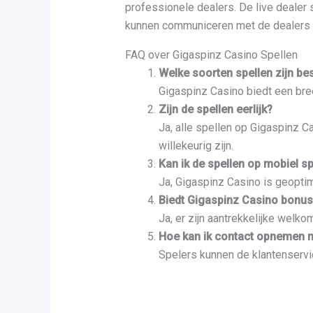
professionele dealers. De live dealer
kunnen communiceren met de dealers e
FAQ over Gigaspinz Casino Spellen
Welke soorten spellen zijn b
Gigaspinz Casino biedt een bree
Zijn de spellen eerlijk?
Ja, alle spellen op Gigaspinz Ca
willekeurig zijn.
Kan ik de spellen op mobiel s
Ja, Gigaspinz Casino is geoptim
Biedt Gigaspinz Casino bonus
Ja, er zijn aantrekkelijke wel
Hoe kan ik contact opnemen m
Spelers kunnen de klantenservice