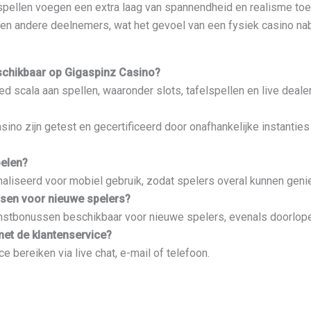
 spellen voegen een extra laag van spannendheid en realisme toe
n andere deelnemers, wat het gevoel van een fysiek casino nab
eschikbaar op Gigaspinz Casino?
d scala aan spellen, waaronder slots, tafelspellen en live dealer
sino zijn getest en gecertificeerd door onafhankelijke instanties
pelen?
aliseerd voor mobiel gebruik, zodat spelers overal kunnen genie
sen voor nieuwe spelers?
komstbonussen beschikbaar voor nieuwe spelers, evenals doorlop
et de klantenservice?
 bereiken via live chat, e-mail of telefoon.