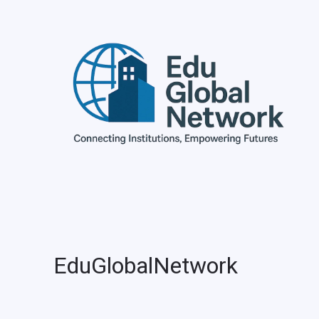
EduGlobalNetwork