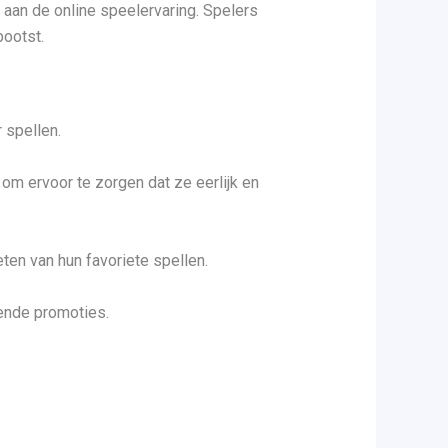
 aan de online speelervaring. Spelers
ootst.
 spellen.
 om ervoor te zorgen dat ze eerlijk en
ten van hun favoriete spellen.
ende promoties.