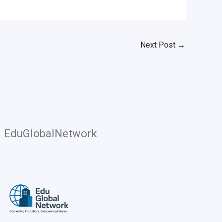
Next Post
→
EduGlobalNetwork