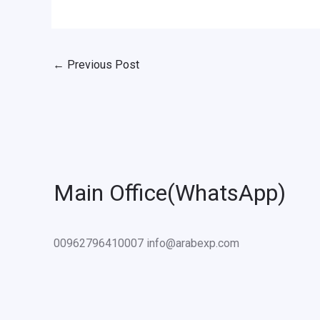
←
Previous Post
Main Office(WhatsApp)
00962796410007 info@arabexp.com