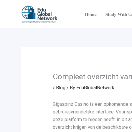
Skip
to
Home
Study With U
content
Compleet overzicht van
/
Blog
/ By
EduGlobalNetwork
Gigaspinz Casino is een opkomende spe
gebruiksvriendelijke interface. Voor s
deze platform te bieden heeft. In dit 
overzicht krijgen van de beschikbare o