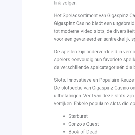
link volgen.
Het Spelassortiment van Gigaspinz Ca
Gigaspinz Casino biedt een uitgebreid
tot moderne video slots, de diversite
voor een gevarieerd en aantrekkelijk 
De spellen zijn onderverdeeld in versc
spelers eenvoudig hun favoriete spell
de verschillende spelcategorieën die b
Slots: Innovatieve en Populaire Keuze
De slotsectie van Gigaspinz Casino om
uitbetalingen. Veel van deze slots zij
verrijken. Enkele populaire slots die s
Starburst
Gonzo’s Quest
Book of Dead