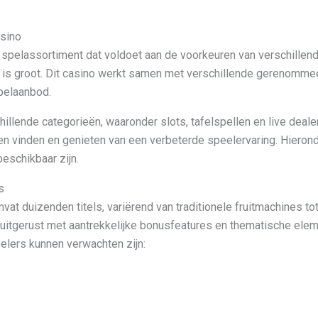
sino
 spelassortiment dat voldoet aan de voorkeuren van verschillend
it is groot. Dit casino werkt samen met verschillende gerenomme
spelaanbod.
hillende categorieën, waaronder slots, tafelspellen en live deal
en vinden en genieten van een verbeterde speelervaring. Hierond
eschikbaar zijn.
s
vat duizenden titels, variërend van traditionele fruitmachines t
n uitgerust met aantrekkelijke bonusfeatures en thematische ele
pelers kunnen verwachten zijn: