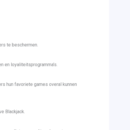
lers te beschermen.
 en loyaliteitsprogramma’s.
ers hun favoriete games overal kunnen
ve Blackjack.