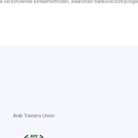
verschillende betaalmethoden, waaronder bankoverschrijvingen,
Arab Trainers Union