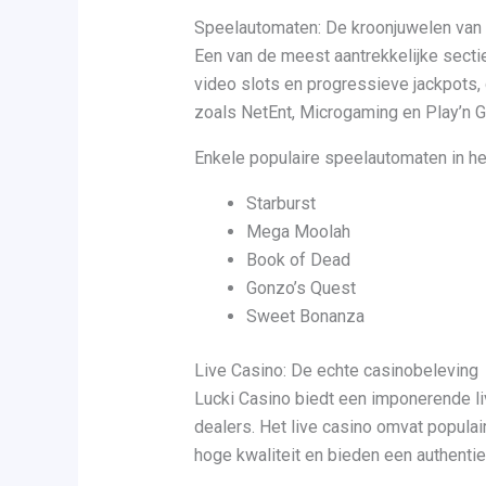
Speelautomaten: De kroonjuwelen van 
Een van de meest aantrekkelijke secti
video slots en progressieve jackpots,
zoals NetEnt, Microgaming en Play’n 
Enkele populaire speelautomaten in het
Starburst
Mega Moolah
Book of Dead
Gonzo’s Quest
Sweet Bonanza
Live Casino: De echte casinobeleving
Lucki Casino biedt een imponerende li
dealers. Het live casino omvat popula
hoge kwaliteit en bieden een authenti