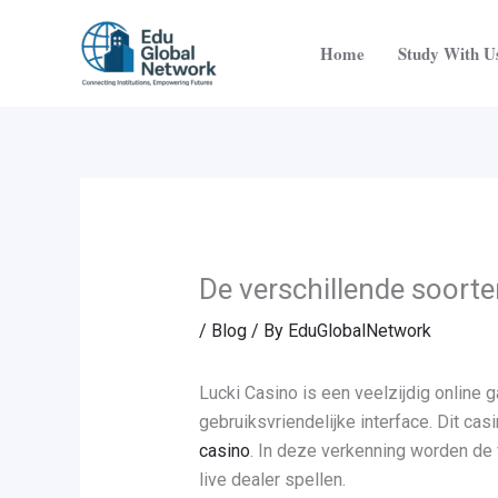
Skip
to
Home
Study With U
content
De verschillende soorte
/
Blog
/ By
EduGlobalNetwork
Lucki Casino is een veelzijdig online 
gebruiksvriendelijke interface. Dit cas
casino
. In deze verkenning worden de 
live dealer spellen.