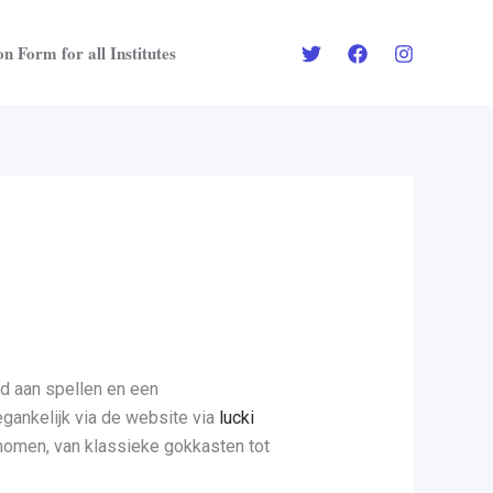
n Form for all Institutes
od aan spellen en een
oegankelijk via de website via
lucki
enomen, van klassieke gokkasten tot