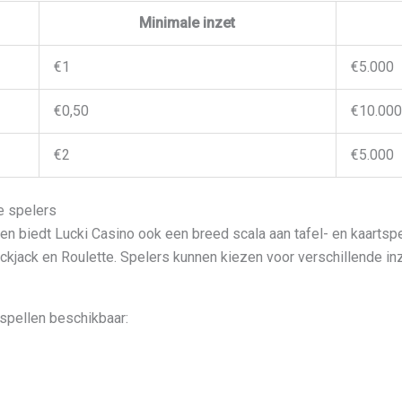
Minimale inzet
€1
€5.000
€0,50
€10.000
€2
€5.000
e spelers
n biedt Lucki Casino ook een breed scala aan tafel- en kaartspel
ackjack en Roulette. Spelers kunnen kiezen voor verschillende in
lspellen beschikbaar: