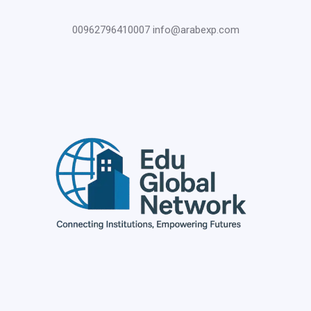
00962796410007 info@arabexp.com