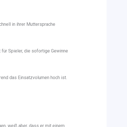
chnell in ihrer Muttersprache
für Spieler, die sofortige Gewinne
hrend das Einsatzvolumen hoch ist.
en, weiß aber, dass er mit einem