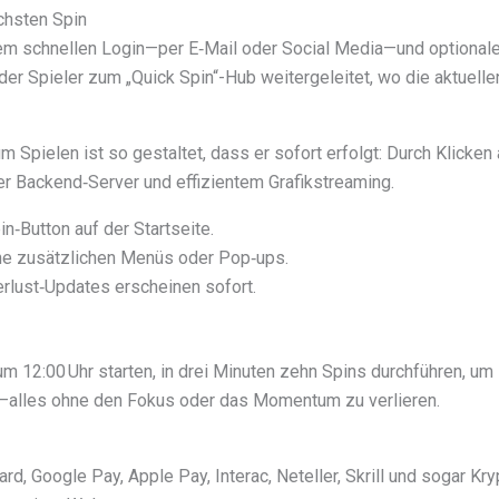
chsten Spin
em schnellen Login—per E‑Mail oder Social Media—und optionaler
der Spieler zum „Quick Spin“-Hub weitergeleitet, wo die aktuelle
Spielen ist so gestaltet, dass er sofort erfolgt: Durch Klicken a
r Backend‑Server und effizientem Grafikstreaming.
n‑Button auf der Startseite.
e zusätzlichen Menüs oder Pop‑ups.
lust‑Updates erscheinen sofort.
um 12:00 Uhr starten, in drei Minuten zehn Spins durchführen, um
n—alles ohne den Fokus oder das Momentum zu verlieren.
d, Google Pay, Apple Pay, Interac, Neteller, Skrill und sogar 