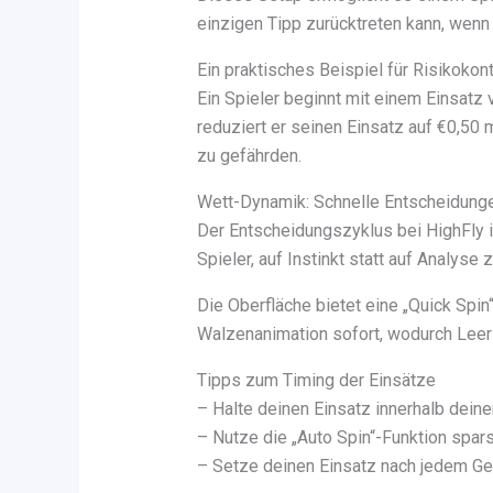
einzigen Tipp zurücktreten kann, wenn
Ein praktisches Beispiel für Risikokont
Ein Spieler beginnt mit einem Einsatz
reduziert er seinen Einsatz auf €0,50 
zu gefährden.
Wett-Dynamik: Schnelle Entscheidung
Der Entscheidungszyklus bei HighFly 
Spieler, auf Instinkt statt auf Analys
Die Oberfläche bietet eine „Quick Spin
Walzenanimation sofort, wodurch Leer
Tipps zum Timing der Einsätze
– Halte deinen Einsatz innerhalb dein
– Nutze die „Auto Spin“-Funktion spars
– Setze deinen Einsatz nach jedem Gew