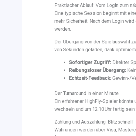
Praktischer Ablauf: Vom Login zum nä
Eine typische Session beginnt mit ein
mehr Sicherheit. Nach dem Login wird 
werden.
Der Übergang von der Spielauswahl zum 
von Sekunden geladen, dank optimierte
Sofortiger Zugriff:
Direkter Spi
Reibungsloser Übergang:
Kein
Echtzeit‑Feedback:
Gewinn‑/Ver
Der Turnaround in einer Minute
Ein erfahrener HighFly‑Spieler könnte 
wechseln und um 12:10 Uhr fertig sei
Zahlung und Auszahlung: Blitzschnell
Währungen werden über Visa, Mastercar