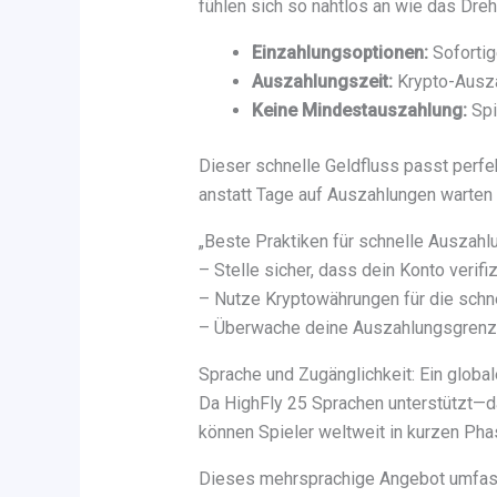
fühlen sich so nahtlos an wie das Dre
Einzahlungsoptionen:
Sofortig
Auszahlungszeit:
Krypto-Ausza
Keine Mindestauszahlung:
Spi
Dieser schnelle Geldfluss passt perfek
anstatt Tage auf Auszahlungen warten
„Beste Praktiken für schnelle Auszahl
– Stelle sicher, dass dein Konto verifiz
– Nutze Kryptowährungen für die schn
– Überwache deine Auszahlungsgrenzen
Sprache und Zugänglichkeit: Ein global
Da HighFly 25 Sprachen unterstützt—da
können Spieler weltweit in kurzen Pha
Dieses mehrsprachige Angebot umfass