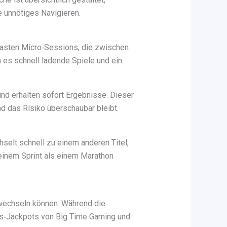
e unnötiges Navigieren.
siasten Micro‑Sessions, die zwischen
es schnell ladende Spiele und ein
nd erhalten sofort Ergebnisse. Dieser
d das Risiko überschaubar bleibt.
selt schnell zu einem anderen Titel,
einem Sprint als einem Marathon
 wechseln können. Während die
ays‑Jackpots von Big Time Gaming und