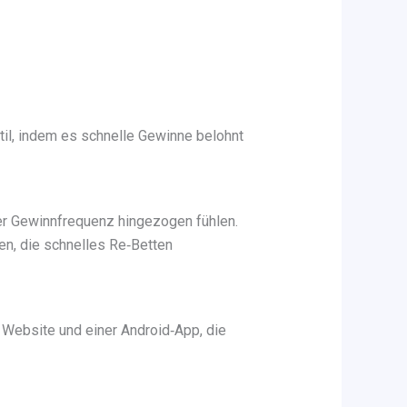
il, indem es schnelle Gewinne belohnt
oher Gewinnfrequenz hingezogen fühlen.
en, die schnelles Re‑Betten
n Website und einer Android‑App, die