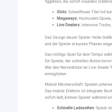
Yggdrasil, die sofort visuelles Erlebnis
Slots:
Schnellfeuer‑Titel mit k
Megaways:
Hochvolatil‑Spiele,
Live Dealers:
Intensive Tische,
Das Design dieser Spiele—helle Grafik
und die Spieler in kurzen Phasen engagi
Das richtige Spiel für dein Tempo wäh
Ein Spieler, der schnelles Action bevo
Wer den Nervenkitzel an Live-Dealer‑T
ermöglichen.
Mobile Meisterschaft: Spielen unterw
Das mobile Erlebnis ist integraler Bes
sofort lädt, können Spieler während e
Schnelle Ladezeiten:
Spiele st