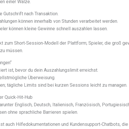
hen einer Walze.
e Gutschrift nach Transaktion.
hlungen können innerhalb von Stunden verarbeitet werden.
eler können kleine Gewinne schnell auszahlen lassen.
t zum Short‑Session‑Modell der Plattform; Spieler, die groß gew
 zu müssen.
ungen“
iert ist, bevor du dein Auszahlungslimit erreichst.
ellstmögliche Überweisung.
; tägliche Limits sind bei kurzen Sessions leicht zu managen.
er Quick‑Hit‑Hub
runter Englisch, Deutsch, Italienisch, Französisch, Portugiesis
sen ohne sprachliche Barrieren spielen.
t auch Hilfedokumentationen und Kundensupport‑Chatbots, die