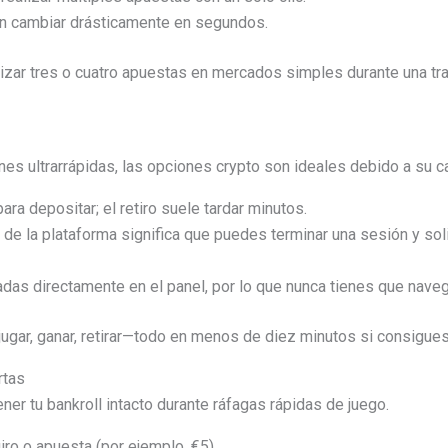
den cambiar drásticamente en segundos.
lizar tres o cuatro apuestas en mercados simples durante una tr
es ultrarrápidas, las opciones crypto son ideales debido a su 
ra depositar; el retiro suele tardar minutos.
 de la plataforma significa que puedes terminar una sesión y soli
das directamente en el panel, por lo que nunca tienes que navega
 jugar, ganar, retirar—todo en menos de diez minutos si consigue
rtas
er tu bankroll intacto durante ráfagas rápidas de juego.
iro o apuesta (por ejemplo, €5).