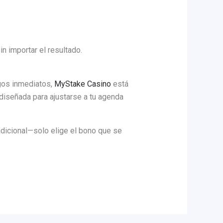
n importar el resultado.
gos inmediatos,
MyStake Casino
está
 diseñada para ajustarse a tu agenda
dicional—solo elige el bono que se