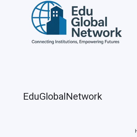
EduGlobalNetwork