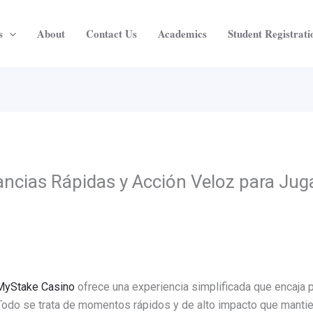
s
About
Contact Us
Academics
Student Registratio
ncias Rápidas y Acción Veloz para Jug
MyStake Casino
ofrece una experiencia simplificada que encaja 
Todo se trata de momentos rápidos y de alto impacto que mantien