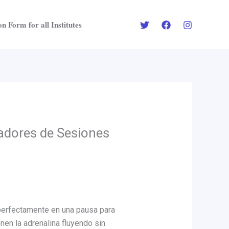
n Form for all Institutes
adores de Sesiones
perfectamente en una pausa para
en la adrenalina fluyendo sin