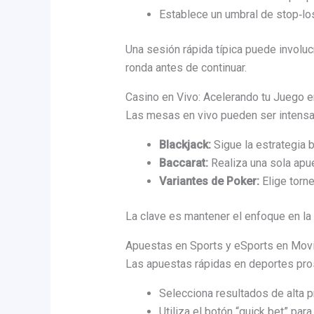
Establece un umbral de stop‑los
Una sesión rápida típica puede involu
ronda antes de continuar.
Casino en Vivo: Acelerando tu Juego 
Las mesas en vivo pueden ser intensas
Blackjack:
Sigue la estrategia 
Baccarat:
Realiza una sola apue
Variantes de Poker:
Elige torn
La clave es mantener el enfoque en la
Apuestas en Sports y eSports en Mov
Las apuestas rápidas en deportes pros
Selecciona resultados de alta p
Utiliza el botón “quick bet” para