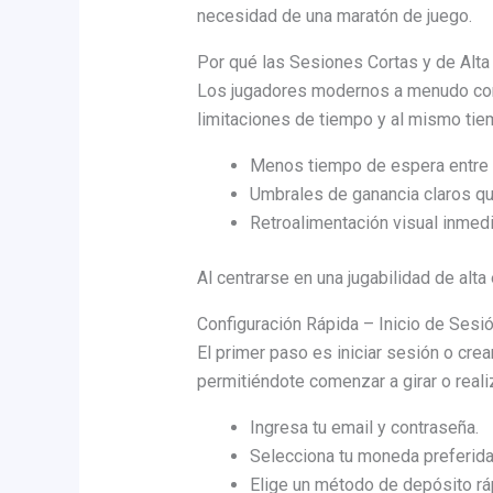
necesidad de una maratón de juego.
Por qué las Sesiones Cortas y de Alt
Los jugadores modernos a menudo comp
limitaciones de tiempo y al mismo ti
Menos tiempo de espera entre 
Umbrales de ganancia claros q
Retroalimentación visual inmedia
Al centrarse en una jugabilidad de alta
Configuración Rápida – Inicio de Sesi
El primer paso es iniciar sesión o cre
permitiéndote comenzar a girar o reali
Ingresa tu email y contraseña.
Selecciona tu moneda preferida
Elige un método de depósito rá