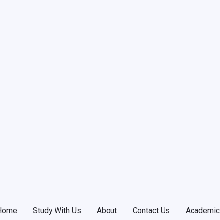
Home
Study With Us
About
Contact Us
Academic