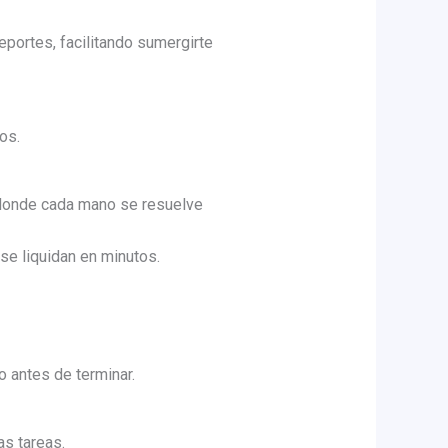
portes, facilitando sumergirte
os.
 donde cada mano se resuelve
se liquidan en minutos.
o antes de terminar.
as tareas.