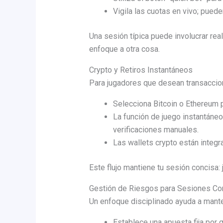
Vigila las cuotas en vivo; pue
Una sesión típica puede involucrar rea
enfoque a otra cosa.
Crypto y Retiros Instantáneos
Para jugadores que desean transaccion
Selecciona Bitcoin o Ethereum pa
La función de juego instantáneo
verificaciones manuales.
Las wallets crypto están integra
Este flujo mantiene tu sesión concisa:
Gestión de Riesgos para Sesiones Co
Un enfoque disciplinado ayuda a manten
Establece una apuesta fija por g