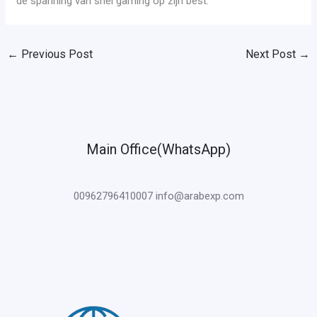
de spanning van snel gaming op zijn best.
←
Previous Post
Next Post
→
Main Office(WhatsApp)
00962796410007 info@arabexp.com