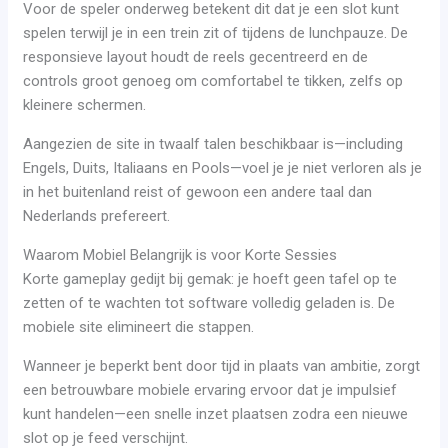
Voor de speler onderweg betekent dit dat je een slot kunt
spelen terwijl je in een trein zit of tijdens de lunchpauze. De
responsieve layout houdt de reels gecentreerd en de
controls groot genoeg om comfortabel te tikken, zelfs op
kleinere schermen.
Aangezien de site in twaalf talen beschikbaar is—including
Engels, Duits, Italiaans en Pools—voel je je niet verloren als je
in het buitenland reist of gewoon een andere taal dan
Nederlands prefereert.
Waarom Mobiel Belangrijk is voor Korte Sessies
Korte gameplay gedijt bij gemak: je hoeft geen tafel op te
zetten of te wachten tot software volledig geladen is. De
mobiele site elimineert die stappen.
Wanneer je beperkt bent door tijd in plaats van ambitie, zorgt
een betrouwbare mobiele ervaring ervoor dat je impulsief
kunt handelen—een snelle inzet plaatsen zodra een nieuwe
slot op je feed verschijnt.