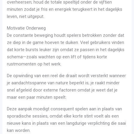
overheersen; houd de totale speeltijd onder de vijftien
minuten zodat je fris en energiek terugkeert in het dagelijks
leven, niet uitgeput.
Motivatie Onderweg
De constante beweging houdt spelers betrokken zonder dat
ze diep in de game hoeven te duiken. Veel gebruikers vinden
dat korte bursts leuker zijn omdat ze passen in het dagelijks
schema—zoals wachten op een lift of tijdens korte
rustmomenten op het werk.
De opwinding van een reel die draait wordt versterkt wanneer
je aandachtsspanne van nature beperkt is; je raakt minder
snel afgeleid door externe factoren omdat je weet dat je
maar een paar minuten speelt.
Deze aanpak moedigt consequent spelen aan in plaats van
sporadische sessies, omdat elke korte stint voelt als een
nieuwe kans in plaats van een langdurige verplichting die saai
kan worden.