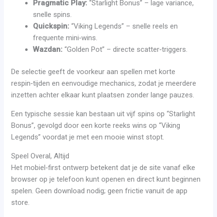
Pragmatic Play:
“Starlight Bonus” – lage variance,
snelle spins.
Quickspin:
“Viking Legends” – snelle reels en
frequente mini‑wins.
Wazdan:
“Golden Pot” – directe scatter‑triggers.
De selectie geeft de voorkeur aan spellen met korte
respin‑tijden en eenvoudige mechanics, zodat je meerdere
inzetten achter elkaar kunt plaatsen zonder lange pauzes.
Een typische sessie kan bestaan uit vijf spins op “Starlight
Bonus”, gevolgd door een korte reeks wins op “Viking
Legends” voordat je met een mooie winst stopt.
Speel Overal, Altijd
Het mobiel‑first ontwerp betekent dat je de site vanaf elke
browser op je telefoon kunt openen en direct kunt beginnen
spelen. Geen download nodig; geen frictie vanuit de app
store.