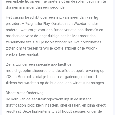
een enkele tik op een favoriete slot en de rollen beginnen te
draaien in minder dan een seconde.
Het casino beschikt over een mix van meer dan veertig
providers—Pragmatic Play, Quickspin en Wazdan onder
andere—wat zorgt voor een frisse variatie aan thema’s en
mechanics voor de ongeduldige speler. Met meer dan
zesduizend titels zul je nooit zonder nieuwe combinaties
zitten om te testen terwijl je koffie afkoelt of je woon-
werkverkeer eindigt.
Zelfs zonder een speciale app biedt de
mobiel‑geoptimaliseerde site dezelfde soepele ervaring op
iOS en Android, zodat je tussen vergaderingen door of
tijdens het wachten op de bus snel een winst kunt najagen.
Direct Actie Onderweg
De kern van de aantrekkingskracht ligt in de instant
gratification loop: klein inzetten, snel draaien, en bijna direct
resultaat. Deze high‑intensity stijl houdt sessies onder de