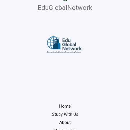
EduGlobalNetwork
Home
Study With Us
About