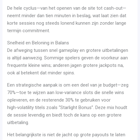
De hele cyclus—van het openen van de site tot cash-out—
neemt minder dan tien minuten in beslag, wat laat zien dat
korte sessies nog steeds lonend kunnen zijn zonder lange
termijn commitment.
Snelheid en Beloning in Balans
De afweging tussen snel gameplay en grotere uitbetalingen
is altijd aanwezig. Sommige spelers geven de voorkeur aan
frequente kleine wins; anderen jagen grotere jackpots na,
ook al betekent dat minder spins.
Een strategische aanpak is om een deel van je budget—zeg
70%—toe te wijzen aan low‑variance slots die snelle wins
opleveren, en de resterende 30% te gebruiken voor
high‑volatility titels zoals “Starlight Bonus”. Deze mix houdt
de sessie levendig en biedt toch de kans op een grotere
uitbetaling.
Het belangrijkste is niet de jacht op grote payouts te laten