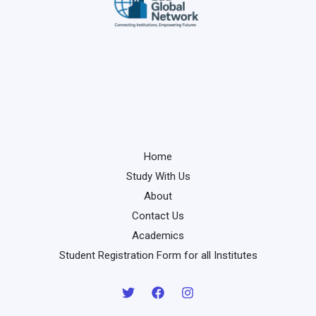
Home
Study With Us
About
Contact Us
Academics
Student Registration Form for all Institutes