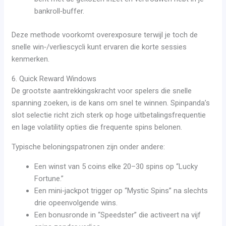
bankroll‑buffer.
Deze methode voorkomt overexposure terwijl je toch de
snelle win‑/verliescycli kunt ervaren die korte sessies
kenmerken.
6. Quick Reward Windows
De grootste aantrekkingskracht voor spelers die snelle
spanning zoeken, is de kans om snel te winnen. Spinpanda’s
slot selectie richt zich sterk op hoge uitbetalingsfrequentie
en lage volatility opties die frequente spins belonen.
Typische beloningspatronen zijn onder andere:
Een winst van 5 coins elke 20–30 spins op “Lucky
Fortune.”
Een mini‑jackpot trigger op “Mystic Spins” na slechts
drie opeenvolgende wins.
Een bonusronde in “Speedster” die activeert na vijf