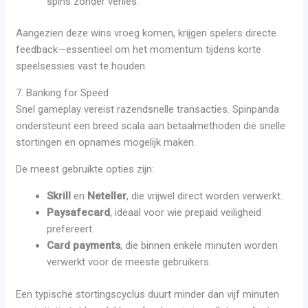
spins zonder verlies.
Aangezien deze wins vroeg komen, krijgen spelers directe
feedback—essentieel om het momentum tijdens korte
speelsessies vast te houden.
7. Banking for Speed
Snel gameplay vereist razendsnelle transacties. Spinpanda
ondersteunt een breed scala aan betaalmethoden die snelle
stortingen en opnames mogelijk maken.
De meest gebruikte opties zijn:
Skrill
en
Neteller
, die vrijwel direct worden verwerkt.
Paysafecard
, ideaal voor wie prepaid veiligheid
prefereert.
Card payments
, die binnen enkele minuten worden
verwerkt voor de meeste gebruikers.
Een typische stortingscyclus duurt minder dan vijf minuten