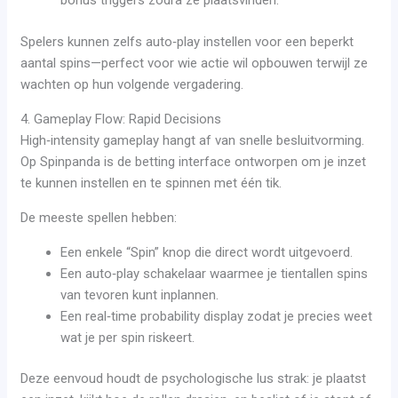
bonus triggers zodra ze plaatsvinden.
Spelers kunnen zelfs auto‑play instellen voor een beperkt
aantal spins—perfect voor wie actie wil opbouwen terwijl ze
wachten op hun volgende vergadering.
4. Gameplay Flow: Rapid Decisions
High‑intensity gameplay hangt af van snelle besluitvorming.
Op Spinpanda is de betting interface ontworpen om je inzet
te kunnen instellen en te spinnen met één tik.
De meeste spellen hebben:
Een enkele “Spin” knop die direct wordt uitgevoerd.
Een auto‑play schakelaar waarmee je tientallen spins
van tevoren kunt inplannen.
Een real‑time probability display zodat je precies weet
wat je per spin riskeert.
Deze eenvoud houdt de psychologische lus strak: je plaatst