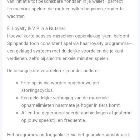
van initiatie tot beschikbare fondsen in je wallet—perfect
timing voor spelers die meteen willen beginnen zonder te
wachten.
8. Loyalty & VIP in a Nutshell
Hoewel korte sessies misschien oppervlakkig lijken, beloont
Spinpanda toch consistent spel via haar loyalty programma—
een gelaagd systeem met duidelijke voordelen die je kunt
verdienen, zelfs bij slechts enkele minuten spelen.
De belangrijkste voordelen zijn onder andere:
Free spins die worden opgebouwd per
stortingscyclus.
Een geleidelijke verhoging van de maximale
opnamelimieten naarmate je hoger in tiers komt.
Af en toe gepersonaliseerde aanbiedingen afgestemd
op jouw speelstijl en frequentie.
Het programma is toegankelijk via het gebruikersdashboard;