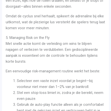
een inzet, kijkt hoe de rollen draaien, en beslist of je stopt of
doorgaat—alles binnen enkele seconden.
Omdat de cyclus snel herhaalt, spikeert de adrenaline bij elke
uitkomst, wat de plezierige lus versterkt die spelers terug laat
komen voor meer minuten.
5. Managing Risk on the Fly
Met snelle actie komt de verleiding om wins te blijven
najagen of verliezen te verdubbelen. Een gedisciplineerde
aanpak is essentieel om de controle te behouden tijdens
korte bursts.
Een eenvoudige risk‑management routine werkt het beste:
Selecteer een vaste inzet voordat je begint—bij
voorkeur niet meer dan 1–2% van je bankroll.
Stel een stop‑loss limiet in; zodra je die bereikt, neem
even pauze.
Gebruik de auto‑play functie alleen als je comfortabel
bent met de gekozen inzet en vertrouwen hebt in je