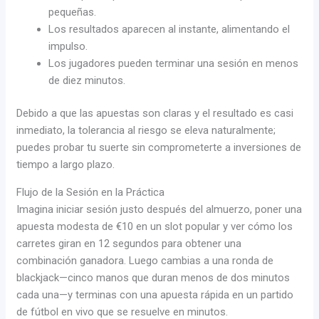
pequeñas.
Los resultados aparecen al instante, alimentando el
impulso.
Los jugadores pueden terminar una sesión en menos
de diez minutos.
Debido a que las apuestas son claras y el resultado es casi
inmediato, la tolerancia al riesgo se eleva naturalmente;
puedes probar tu suerte sin comprometerte a inversiones de
tiempo a largo plazo.
Flujo de la Sesión en la Práctica
Imagina iniciar sesión justo después del almuerzo, poner una
apuesta modesta de €10 en un slot popular y ver cómo los
carretes giran en 12 segundos para obtener una
combinación ganadora. Luego cambias a una ronda de
blackjack—cinco manos que duran menos de dos minutos
cada una—y terminas con una apuesta rápida en un partido
de fútbol en vivo que se resuelve en minutos.