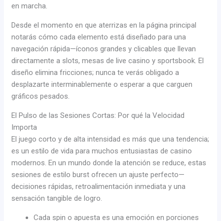
en marcha.
Desde el momento en que aterrizas en la página principal
notarás cómo cada elemento está diseñado para una
navegación rápida—íconos grandes y clicables que llevan
directamente a slots, mesas de live casino y sportsbook. El
diseño elimina fricciones; nunca te verás obligado a
desplazarte interminablemente o esperar a que carguen
gráficos pesados.
El Pulso de las Sesiones Cortas: Por qué la Velocidad
Importa
El juego corto y de alta intensidad es más que una tendencia;
es un estilo de vida para muchos entusiastas de casino
modernos. En un mundo donde la atención se reduce, estas
sesiones de estilo burst ofrecen un ajuste perfecto—
decisiones rápidas, retroalimentación inmediata y una
sensación tangible de logro.
Cada spin o apuesta es una emoción en porciones