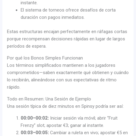
instante.
El sistema de torneos ofrece desafíos de corta
duración con pagos inmediatos.
Estas estructuras encajan perfectamente en ráfagas cortas
porque recompensan decisiones rápidas en lugar de largos
períodos de espera.
Por qué los Bonos Simples Funcionan
Los términos simplificados mantienen a los jugadores
comprometidos—saben exactamente qué obtienen y cuándo
lo recibirán, alineándose con sus expectativas de ritmo
rápido.
Todo en Resumen: Una Sesión de Ejemplo
Una sesión típica de diez minutos en Spinsy podría ser así:
00:00–00:02:
Iniciar sesión vía móvil; abrir “Fruit
Frenzy” slot; apostar €3; ganar al instante.
00:03–00:05:
Cambiar a ruleta en vivo; apostar €5 en