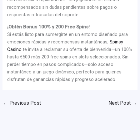
recompensados sin dudas pendientes sobre pagos o
respuestas retrasadas del soporte.
¡Obtén Bonus 100% y 200 Free Spins!
Si estás listo para sumergirte en un entorno diseñado para
emociones rápidas y recompensas instantáneas,
Spinsy
Casino
te invita a reclamar su oferta de bienvenida—un 100%
hasta €500 más 200 free spins en slots seleccionados. Sin
perder tiempo en pasos complicados—solo acceso
instantáneo a un juego dinámico, perfecto para quienes
disfrutan de ganancias rápidas y progreso acelerado.
←
Previous Post
Next Post
→