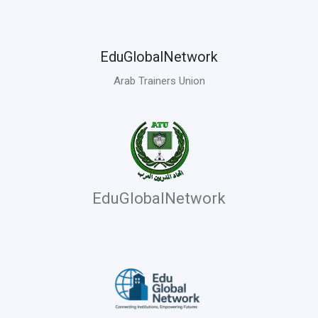
EduGlobalNetwork
Arab Trainers Union
EduGlobalNetwork