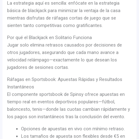
La estrategia aquí es sencilla: enfócate en la estrategia
básica de blackjack para minimizar la ventaja de la casa
mientras disfrutas de ráfagas cortas de juego que se
sienten tanto competitivas como gratificantes.
Por qué el Blackjack en Solitario Funciona
Jugar solo elimina retrasos causados por decisiones de
otros jugadores, asegurando que cada mano avance a
velocidad relámpago—exactamente lo que desean los
jugadores de sesiones cortas.
Ráfagas en Sportsbook: Apuestas Rápidas y Resultados
Instantáneos
El componente sportsbook de Spinsy ofrece apuestas en
tiempo real en eventos deportivos populares—fútbol,
baloncesto, tenis—donde las cuotas cambian rápidamente y
los pagos son instantáneos tras la conclusión del evento.
Opciones de apuestas en vivo con mínimo retraso.
Los tamaños de apuesta son flexibles desde €5 en