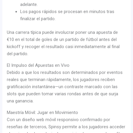
adelante.
Los pagos rápidos se procesan en minutos tras
finalizar el partido.
Una carrera típica puede involucrar poner una apuesta de
€10 en el total de goles de un partido de fútbol antes del
kickoff y recoger el resultado casi inmediatamente al final
del partido.
El Impulso del Apuestas en Vivo
Debido a que los resultados son determinados por eventos
reales que terminan rápidamente, los jugadores reciben
gratificación instantánea—un contraste marcado con las
slots que pueden tomar varias rondas antes de que surja
una ganancia.
Maestría Móvil: Jugar en Movimiento
Con un diseño web móvil responsivo confirmado por
reseñas de terceros, Spinsy permite a los jugadores acceder