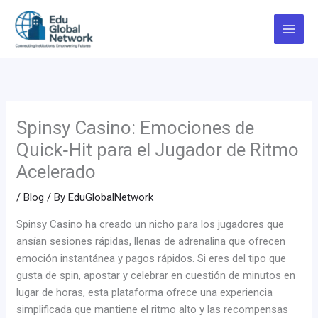
Skip
to
content
Spinsy Casino: Emociones de
Quick‑Hit para el Jugador de Ritmo
Acelerado
/
Blog
/ By
EduGlobalNetwork
Spinsy Casino ha creado un nicho para los jugadores que
ansían sesiones rápidas, llenas de adrenalina que ofrecen
emoción instantánea y pagos rápidos. Si eres del tipo que
gusta de spin, apostar y celebrar en cuestión de minutos en
lugar de horas, esta plataforma ofrece una experiencia
simplificada que mantiene el ritmo alto y las recompensas