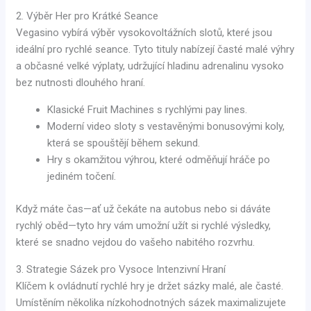
2. Výběr Her pro Krátké Seance
Vegasino vybírá výběr vysokovoltážních slotů, které jsou
ideální pro rychlé seance. Tyto tituly nabízejí časté malé výhry
a občasné velké výplaty, udržující hladinu adrenalinu vysoko
bez nutnosti dlouhého hraní.
Klasické Fruit Machines s rychlými pay lines.
Moderní video sloty s vestavěnými bonusovými koly,
která se spouštějí během sekund.
Hry s okamžitou výhrou, které odměňují hráče po
jediném točení.
Když máte čas—ať už čekáte na autobus nebo si dáváte
rychlý oběd—tyto hry vám umožní užít si rychlé výsledky,
které se snadno vejdou do vašeho nabitého rozvrhu.
3. Strategie Sázek pro Vysoce Intenzivní Hraní
Klíčem k ovládnutí rychlé hry je držet sázky malé, ale časté.
Umístěním několika nízkohodnotných sázek maximalizujete