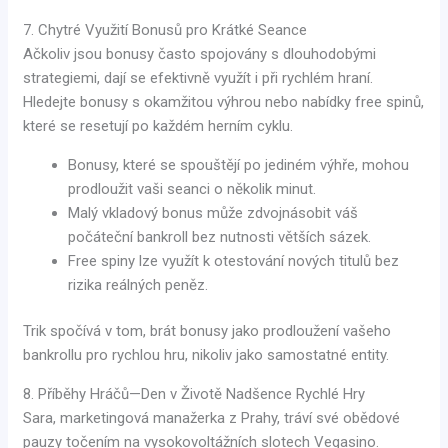
7. Chytré Využití Bonusů pro Krátké Seance
Ačkoliv jsou bonusy často spojovány s dlouhodobými
strategiemi, dají se efektivně využít i při rychlém hraní.
Hledejte bonusy s okamžitou výhrou nebo nabídky free spinů,
které se resetují po každém herním cyklu.
Bonusy, které se spouštějí po jediném výhře, mohou
prodloužit vaši seanci o několik minut.
Malý vkladový bonus může zdvojnásobit váš
počáteční bankroll bez nutnosti větších sázek.
Free spiny lze využít k otestování nových titulů bez
rizika reálných peněz.
Trik spočívá v tom, brát bonusy jako prodloužení vašeho
bankrollu pro rychlou hru, nikoliv jako samostatné entity.
8. Příběhy Hráčů—Den v Životě Nadšence Rychlé Hry
Sara, marketingová manažerka z Prahy, tráví své obědové
pauzy točením na vysokovoltážních slotech Vegasino.