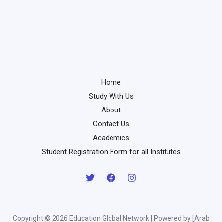
Home
Study With Us
About
Contact Us
Academics
Student Registration Form for all Institutes
Copyright © 2026 Education Global Network | Powered by [Arab