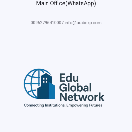
Main Office(WhatsApp)
00962796410007 info@arabexp.com