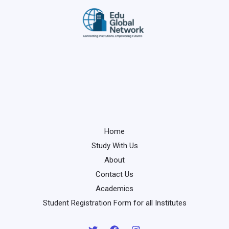
Home
Study With Us
About
Contact Us
Academics
Student Registration Form for all Institutes