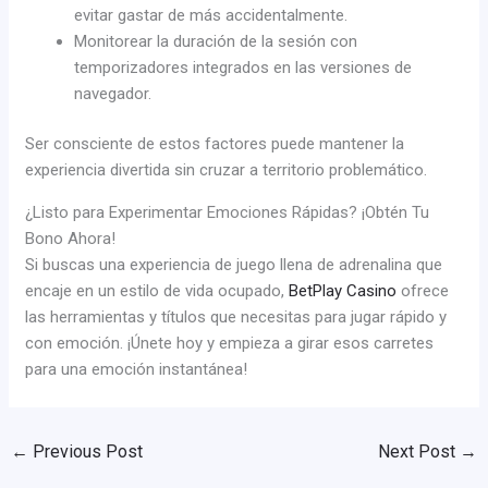
evitar gastar de más accidentalmente.
Monitorear la duración de la sesión con
temporizadores integrados en las versiones de
navegador.
Ser consciente de estos factores puede mantener la
experiencia divertida sin cruzar a territorio problemático.
¿Listo para Experimentar Emociones Rápidas? ¡Obtén Tu
Bono Ahora!
Si buscas una experiencia de juego llena de adrenalina que
encaje en un estilo de vida ocupado,
BetPlay Casino
ofrece
las herramientas y títulos que necesitas para jugar rápido y
con emoción. ¡Únete hoy y empieza a girar esos carretes
para una emoción instantánea!
←
Previous Post
Next Post
→