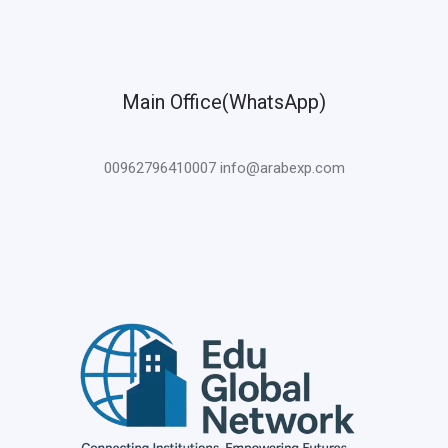
Main Office(WhatsApp)
00962796410007 info@arabexp.com