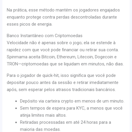
Na prática, esse método mantém os jogadores engajados
enquanto protege contra perdas descontroladas durante
esses picos de energia.
Banco Instantâneo com Criptomoedas
Velocidade não é apenas sobre o jogo; ela se estende à
rapidez com que você pode financiar ou retirar sua conta.
Spinmama aceita Bitcoin, Ethereum, Litecoin, Dogecoin e
TRON—criptomoedas que se liquidam em minutos, não dias.
Para o jogador de quick‑hit, isso significa que você pode
depositar pouco antes da sessão e retirar imediatamente
após, sem esperar pelos atrasos tradicionais bancários.
Depósito via carteira crypto em menos de um minuto.
Sem tempos de espera para KYC, a menos que você
atinja limites mais altos.
Retiradas processadas em até 24 horas para a
maioria das moedas.