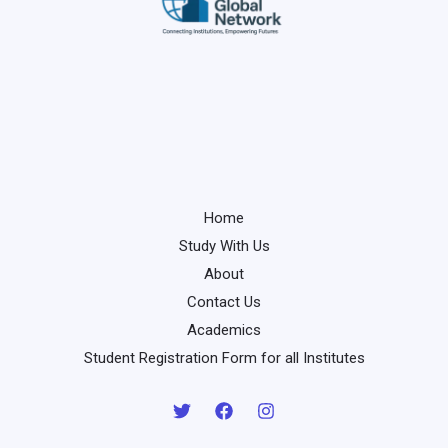
Home
Study With Us
About
Contact Us
Academics
Student Registration Form for all Institutes