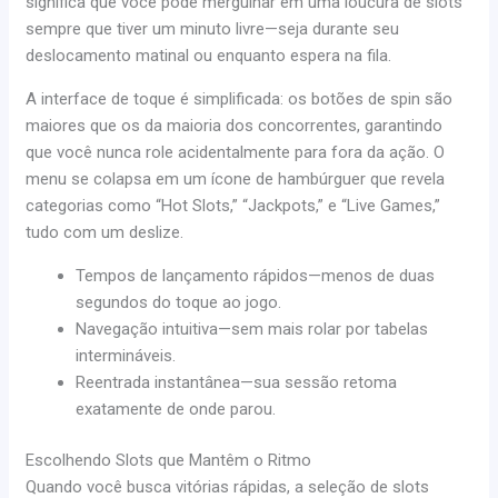
significa que você pode mergulhar em uma loucura de slots
sempre que tiver um minuto livre—seja durante seu
deslocamento matinal ou enquanto espera na fila.
A interface de toque é simplificada: os botões de spin são
maiores que os da maioria dos concorrentes, garantindo
que você nunca role acidentalmente para fora da ação. O
menu se colapsa em um ícone de hambúrguer que revela
categorias como “Hot Slots,” “Jackpots,” e “Live Games,”
tudo com um deslize.
Tempos de lançamento rápidos—menos de duas
segundos do toque ao jogo.
Navegação intuitiva—sem mais rolar por tabelas
intermináveis.
Reentrada instantânea—sua sessão retoma
exatamente de onde parou.
Escolhendo Slots que Mantêm o Ritmo
Quando você busca vitórias rápidas, a seleção de slots