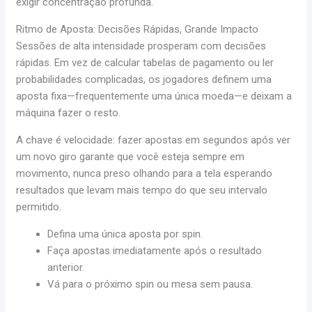
exigir concentração profunda.
Ritmo de Aposta: Decisões Rápidas, Grande Impacto
Sessões de alta intensidade prosperam com decisões
rápidas. Em vez de calcular tabelas de pagamento ou ler
probabilidades complicadas, os jogadores definem uma
aposta fixa—frequentemente uma única moeda—e deixam a
máquina fazer o resto.
A chave é velocidade: fazer apostas em segundos após ver
um novo giro garante que você esteja sempre em
movimento, nunca preso olhando para a tela esperando
resultados que levam mais tempo do que seu intervalo
permitido.
Defina uma única aposta por spin.
Faça apostas imediatamente após o resultado
anterior.
Vá para o próximo spin ou mesa sem pausa.