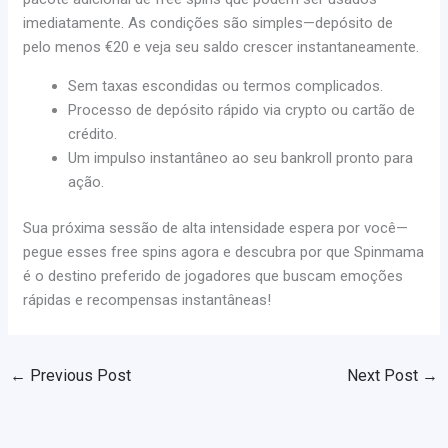
imediatamente. As condições são simples—depósito de
pelo menos €20 e veja seu saldo crescer instantaneamente.
Sem taxas escondidas ou termos complicados.
Processo de depósito rápido via crypto ou cartão de
crédito.
Um impulso instantâneo ao seu bankroll pronto para
ação.
Sua próxima sessão de alta intensidade espera por você—
pegue esses free spins agora e descubra por que Spinmama
é o destino preferido de jogadores que buscam emoções
rápidas e recompensas instantâneas!
←
Previous Post
Next Post
→