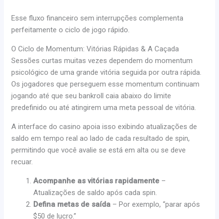
Esse fluxo financeiro sem interrupções complementa
perfeitamente o ciclo de jogo rápido.
O Ciclo de Momentum: Vitórias Rápidas & A Caçada
Sessões curtas muitas vezes dependem do momentum
psicológico de uma grande vitória seguida por outra rápida.
Os jogadores que perseguem esse momentum continuam
jogando até que seu bankroll caia abaixo do limite
predefinido ou até atingirem uma meta pessoal de vitória.
A interface do casino apoia isso exibindo atualizações de
saldo em tempo real ao lado de cada resultado de spin,
permitindo que você avalie se está em alta ou se deve
recuar.
Acompanhe as vitórias rapidamente
–
Atualizações de saldo após cada spin.
Defina metas de saída
– Por exemplo, “parar após
$50 de lucro.”