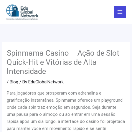
Skip
to
content
Spinmama Casino – Ação de Slot
Quick‑Hit e Vitórias de Alta
Intensidade
/
Blog
/ By
EduGlobalNetwork
Para jogadores que prosperam com adrenalina e
gratificação instantânea, Spinmama oferece um playground
onde cada spin traz emoção em segundos. Seja durante
uma pausa para o almoço ou ao entrar em uma sessão
rápida após um dia longo, a interface do casino foi projetada
para manter você em movimento rápido e se sentir