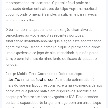
recompensado rapidamente. O portal oficial pode ser
acessado diretamente através de https://spinmamaoficial-
pt.com/, onde o menu é simples o suficiente para navegar
em um único olhar.
O banner do site apresenta uma exibição chamativa de
vencedores ao vivo e apostas recentes sortudas,
sinalizando instantaneamente que a ação está acontecendo
agora mesmo. Desde o primeiro clique, a promessa é clara:
uma experiência de jogo de alta intensidade que não perde
tempo com tutoriais de ritmo lento ou fluxos de cadastro
longos.
Design Mobile-First: Correndo do Bolso ao Jogo
https://spinmamaoficial-pt.com/
’s mobile optimization é
mais do que um layout responsivo; é uma experiência de app
completa que parece nativa em dispositivos Android e se
adapta perfeitamente nos navegadores iOS. Para sessões
curtas, a capacidade de lançar um jogo com um único toque