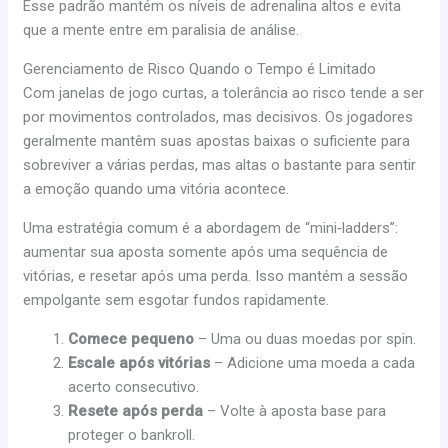
Esse padrão mantém os níveis de adrenalina altos e evita
que a mente entre em paralisia de análise.
Gerenciamento de Risco Quando o Tempo é Limitado
Com janelas de jogo curtas, a tolerância ao risco tende a ser
por movimentos controlados, mas decisivos. Os jogadores
geralmente mantêm suas apostas baixas o suficiente para
sobreviver a várias perdas, mas altas o bastante para sentir
a emoção quando uma vitória acontece.
Uma estratégia comum é a abordagem de “mini‑ladders”:
aumentar sua aposta somente após uma sequência de
vitórias, e resetar após uma perda. Isso mantém a sessão
empolgante sem esgotar fundos rapidamente.
Comece pequeno
– Uma ou duas moedas por spin.
Escale após vitórias
– Adicione uma moeda a cada
acerto consecutivo.
Resete após perda
– Volte à aposta base para
proteger o bankroll.