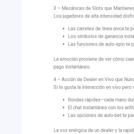
3 – Mecánicas de Slots que Mantienen
Los jugadores de alta intensidad disf
Las carretes de línea única te 
Los símbolos de ganancia insta
Las funciones de auto‑spin te 
La emoción proviene de ver cómo caen 
pago instantáneo.
4 – Acción de Dealer en Vivo que Nun
Si te gusta la interacción en vivo pero
Rondas rápidas—cada mano dur
El chat instantáneo con los anfi
Las opciones de auto‑bet te per
La voz enérgica de un dealer y la rapid