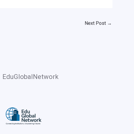
Next Post
→
EduGlobalNetwork