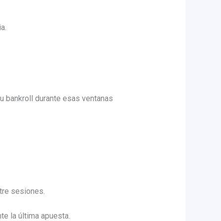
a.
tu bankroll durante esas ventanas
tre sesiones.
te la última apuesta.