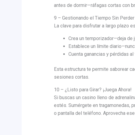
antes de dormir—ráfagas cortas con br
9 – Gestionando el Tiempo Sin Perder
La clave para disfrutar a largo plazo es
Crea un temporizador—deja de j
Establece un límite diario—nun
Cuenta ganancias y pérdidas al f
Esta estructura te permite saborear ca
sesiones cortas.
10 – ¿Listo para Girar? ¡Juega Ahora!
Si buscas un casino lleno de adrenali
estés. Sumérgete en tragamonedas, pru
o pantalla del teléfono. Aprovecha ese 