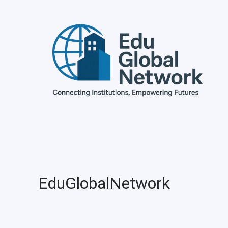
EduGlobalNetwork