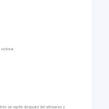
victoria.
atrón se repite después del almuerzo y