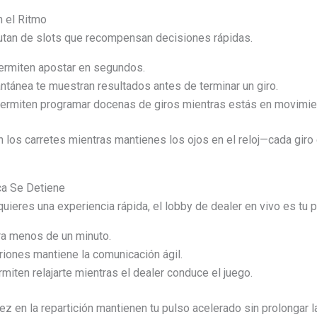
 el Ritmo
rutan de slots que recompensan decisiones rápidas.
permiten apostar en segundos.
ntánea te muestran resultados antes de terminar un giro.
permiten programar docenas de giros mientras estás en movimie
los carretes mientras mantienes los ojos en el reloj—cada giro
ca Se Detiene
 quieres una experiencia rápida, el lobby de dealer en vivo es tu
a menos de un minuto.
triones mantiene la comunicación ágil.
miten relajarte mientras el dealer conduce el juego.
ez en la repartición mantienen tu pulso acelerado sin prolongar l