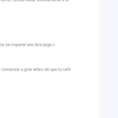
ma sin esperar una descarga o
 comenzar a girar antes de que tu café