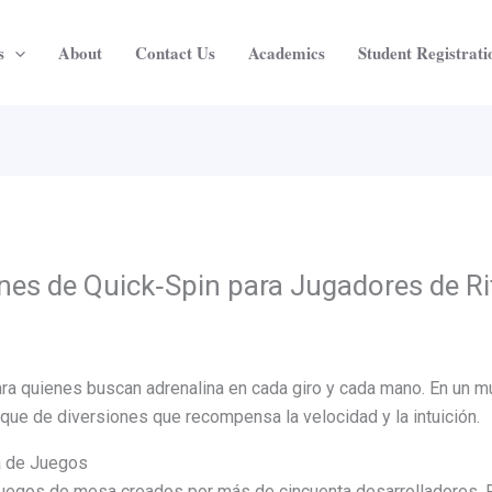
s
About
Contact Us
Academics
Student Registratio
es de Quick‑Spin para Jugadores de R
ara quienes buscan adrenalina en cada giro y cada mano. En un 
que de diversiones que recompensa la velocidad y la intuición.
ca de Juegos
egos de mesa creados por más de cincuenta desarrolladores, Fru