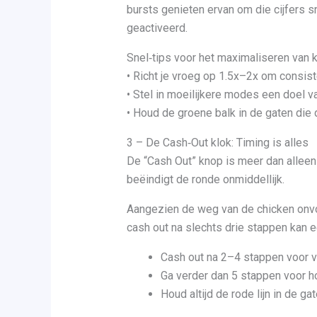
bursts genieten ervan om die cijfers s
geactiveerd.
Snel‑tips voor het maximaliseren van k
• Richt je vroeg op 1.5x–2x om consist
• Stel in moeilijkere modes een doel v
• Houd de groene balk in de gaten die d
3 – De Cash‑Out klok: Timing is alles
De “Cash Out” knop is meer dan alleen e
beëindigt de ronde onmiddellijk.
Aangezien de weg van de chicken onvo
cash out na slechts drie stappen kan e
Cash out na 2–4 stappen voor ve
Ga verder dan 5 stappen voor h
Houd altijd de rode lijn in de ga