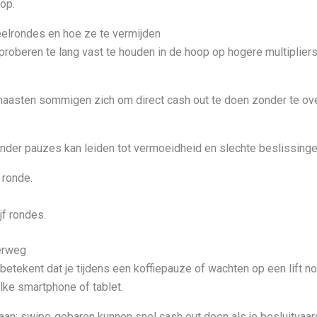
 op.
eelrondes en hoe ze te vermijden
oberen te lang vast te houden in de hoop op hogere multipliers
haasten sommigen zich om direct cash out te doen zonder te ove
nder pauzes kan leiden tot vermoeidheid en slechte beslissinge
 ronde.
jf rondes.
erweg
betekent dat je tijdens een koffiepauze of wachten op een lift 
lke smartphone of tablet.
aan; swipe‑gebaren kunnen snel cash out doen als je besluitvaardi