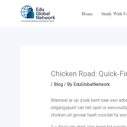
Skip
to
Home
Study With U
content
Chicken Road: Quick‑Fi
/
Blog
/ By
EduGlobalNetwork
Wanneer je op zoek bent naar een adre
uitgangspunt van het spel is eenvoudig
chicken uit gevaar haalt voordat hij wor
1 – Snel van start: Van inzet tot eerste