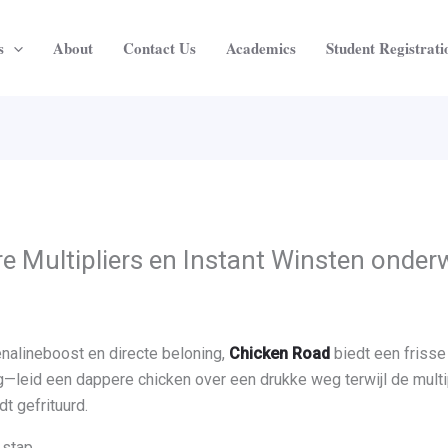
s
About
Contact Us
Academics
Student Registratio
re Multipliers en Instant Winsten onde
nalineboost en directe beloning,
Chicken Road
biedt een frisse 
—leid een dappere chicken over een drukke weg terwijl de multipl
dt gefrituurd.
 stap