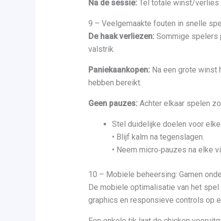
Na de sessie:
Tel totale winst/verlies
9 – Veelgemaakte fouten in snelle sp
De haak verliezen:
Sommige spelers pr
valstrik.
Paniekaankopen:
Na een grote winst 
hebben bereikt.
Geen pauzes:
Achter elkaar spelen zo
Stel duidelijke doelen voor elke
• Blijf kalm na tegenslagen.
• Neem micro‑pauzes na elke vi
10 – Mobiele beheersing: Gamen ond
De mobiele optimalisatie van het spel 
graphics en responsieve controls op e
Een enkele tik laat de chicken vooruitg