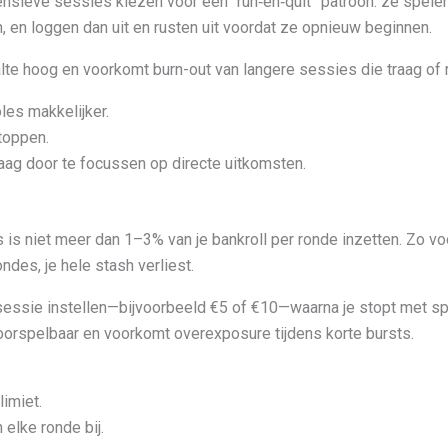
ensieve sessies kiezen voor een “run‑en‑quit” patroon: ze spelen
, en loggen dan uit en rusten uit voordat ze opnieuw beginnen.
te hoog en voorkomt burn-out van langere sessies die traag of r
les makkelijker.
stoppen.
aag door te focussen op directe uitkomsten.
is niet meer dan 1–3% van je bankroll per ronde inzetten. Zo voo
ndes, je hele stash verliest.
 sessie instellen—bijvoorbeeld €5 of €10—waarna je stopt met s
 voorspelbaar en voorkomt overexposure tijdens korte bursts.
imiet.
 elke ronde bij.