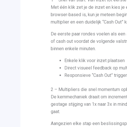
Met één klik zet je de inzet en kies j
browser‑based is, kun je meteen beginn
multiplier en een duidelijk “Cash Out” k
De eerste paar rondes voelen als een sp
of cash out voordat de volgende valst
binnen enkele minuten.
Enkele klik voor inzet plaatsen
Direct visueel feedback op mult
Responsieve “Cash Out” trigger
2 – Multipliers die snel momentum o
De kernmechaniek draait om incremente
gestage stijging van 1x naar 3x in min
gaat.
Aangezien elke stap een beslissingspun