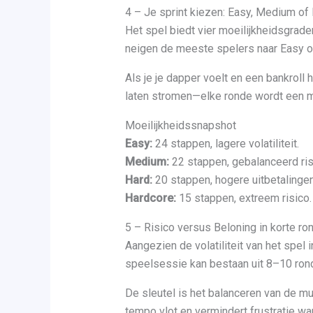
4 – Je sprint kiezen: Easy, Medium of
Het spel biedt vier moeilijkheidsgrade
neigen de meeste spelers naar Easy o
Als je je dapper voelt en een bankroll
laten stromen—elke ronde wordt een 
Moeilijkheidssnapshot
Easy:
24 stappen, lagere volatiliteit.
Medium:
22 stappen, gebalanceerd ris
Hard:
20 stappen, hogere uitbetalingen
Hardcore:
15 stappen, extreem risico.
5 – Risico versus Beloning in korte ro
Aangezien de volatiliteit van het spel i
speelsessie kan bestaan uit 8–10 rond
De sleutel is het balanceren van de mul
tempo vlot en vermindert frustratie wan