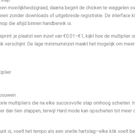
e een moeilijkheidsgraad, daarna begint de chicken te waggelen ov
en zonder downloads of uitgebreide registratie. De interface klik
nop die altijd binnen handbereik is.
rint: je plaatst een inzet van €0.01–€1, kijkt hoe de multiplier 
rik verschijnt. De lage minimuminzet maakt het mogelijk om meerd
iplier
pbouwen
le multipliers die na elke succesvolle stap omhoog schieten. 
der dan tien stappen, terwijl Hard mode kan opschieten tot meer
t is, voelt het tempo als een snelle hartslag—elke klik voelt be