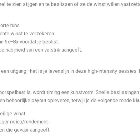
nel te zien stijgen en te beslissen of ze de winst willen vastzet
orte runs
ente winst te verzekeren.
an 5x–8x voordat je beslist.
e nabijheid van een valstrik aangeeft.
en uitgang—het is je levenslijn in deze high‑intensity sessies. El
orspelbaar is, wordt timing een kunstvorm. Snelle beslissinge
en behoorlijke payout opleveren, terwijl je de volgende ronde kla
ilige winst.
oger risico/rendement.
ten die gevaar aangeeft.