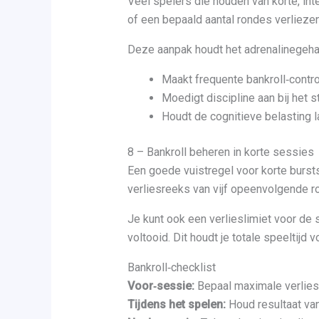
Veel spelers die houden van korte, int
of een bepaald aantal rondes verliezen
Deze aanpak houdt het adrenalinegehal
Maakt frequente bankroll‑contro
Moedigt discipline aan bij het 
Houdt de cognitieve belasting l
8 – Bankroll beheren in korte sessies
Een goede vuistregel voor korte bursts 
verliesreeks van vijf opeenvolgende ro
Je kunt ook een verlieslimiet voor de
voltooid. Dit houdt je totale speeltijd
Bankroll‑checklist
Voor‑sessie:
Bepaal maximale verliesl
Tijdens het spelen:
Houd resultaat van