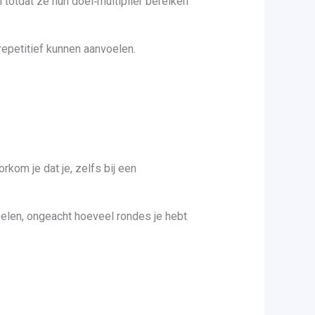
 totdat ze hun doel‑multiplier bereiken
epetitief kunnen aanvoelen.
rkom je dat je, zelfs bij een
pelen, ongeacht hoeveel rondes je hebt