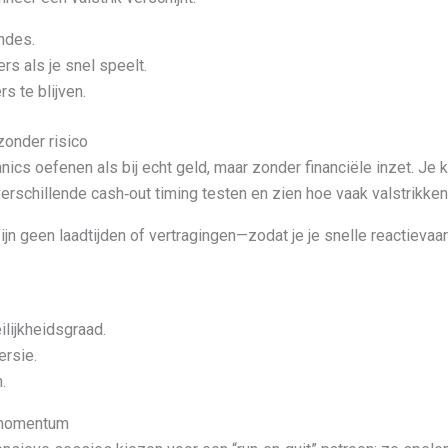
ndes.
rs als je snel speelt.
s te blijven.
onder risico
ics oefenen als bij echt geld, maar zonder financiële inzet. Je k
rschillende cash‑out timing testen en zien hoe vaak valstrikken
jn geen laadtijden of vertragingen—zodat je je snelle reactievaa
lijkheidsgraad.
ersie.
.
 momentum