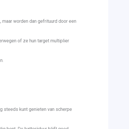
, maar worden dan gefrituurd door een
rwegen of ze hun target multiplier
n.
nog steeds kunt genieten van scherpe
g bent. De batterijduur blijft goed