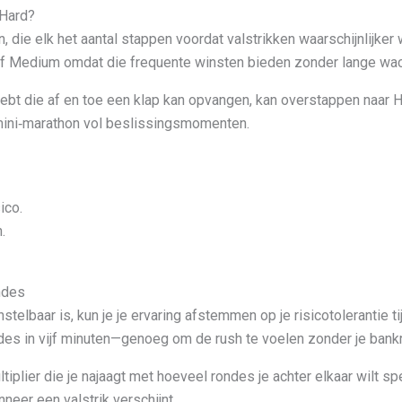
 Hard?
n, die elk het aantal stappen voordat valstrikken waarschijnlijk
f Medium omdat die frequente winsten bieden zonder lange wach
 hebt die af en toe een klap kan opvangen, kan overstappen naar 
mini‑marathon vol beslissingsmomenten.
ico.
.
ndes
nstelbaar is, kun je je ervaring afstemmen op je risicotolerantie 
es in vijf minuten—genoeg om de rush te voelen zonder je bankro
tiplier die je najaagt met hoeveel rondes je achter elkaar wilt s
neer een valstrik verschijnt.