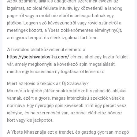
Azok számára, akik kis adagokban szeretnék élvezni az
izgalmat, az oldal felülete intuitív, így közvetlenül a landing
page-ről vagy a mobil nézetből is beleugorhatnak egy
játékba. Legyen szó kávészünetről vagy rövid szünetről a
meetingek között, a Ybets zökkenőmentes élményt nyújt,
ami gyors tempót és élénk izgalmat tart fenn.
A hivatalos oldal közvetlenül elérhető a
https://ybetshivatalos-hu.com/
címen, ahol egy tiszta felület
vár, amely megkönnyíti a következő spin megtalálását,
mintha egy kincsesláda nyitogatásáról lenne szó.
Miért az Rövid Szekciók az Új Szabvány?
Ma már a legtöbb játékosnak korlátozott szabadidő-ablakai
vannak, ezért a gyors, magas intenzitású szekciók váltak a
normává. Egy nyerőgép spin kevesebb mint egy percet vesz
igénybe, és ha szerencséd van, azonnal elérhetsz bónusz
kört vagy kis jackpotot.
A Ybets kihasználja ezt a trendet, és gazdag gyorsan mozgó