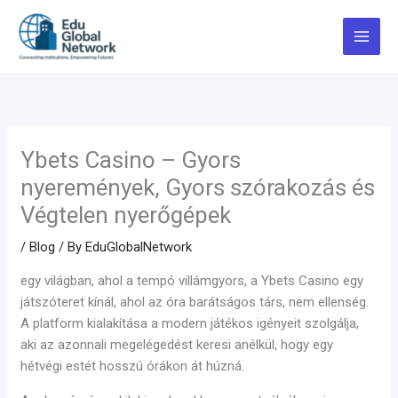
Skip
to
content
Ybets Casino – Gyors
nyeremények, Gyors szórakozás és
Végtelen nyerőgépek
/
Blog
/ By
EduGlobalNetwork
egy világban, ahol a tempó villámgyors, a Ybets Casino egy
játszóteret kínál, ahol az óra barátságos társ, nem ellenség.
A platform kialakítása a modern játékos igényeit szolgálja,
aki az azonnali megelégedést keresi anélkül, hogy egy
hétvégi estét hosszú órákon át húzná.