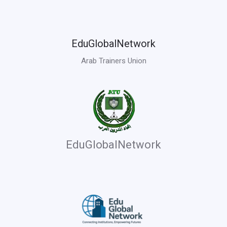
EduGlobalNetwork
Arab Trainers Union
EduGlobalNetwork