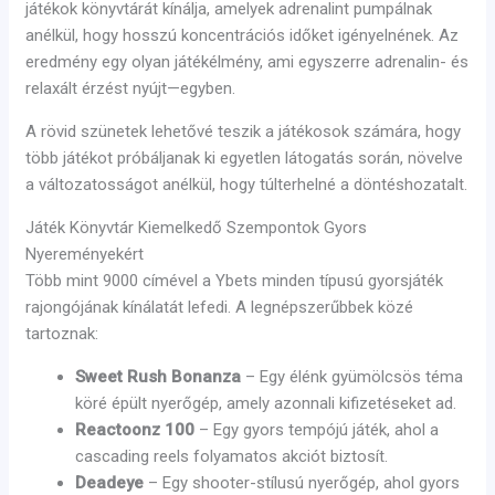
játékok könyvtárát kínálja, amelyek adrenalint pumpálnak
anélkül, hogy hosszú koncentrációs időket igényelnének. Az
eredmény egy olyan játékélmény, ami egyszerre adrenalin- és
relaxált érzést nyújt—egyben.
A rövid szünetek lehetővé teszik a játékosok számára, hogy
több játékot próbáljanak ki egyetlen látogatás során, növelve
a változatosságot anélkül, hogy túlterhelné a döntéshozatalt.
Játék Könyvtár Kiemelkedő Szempontok Gyors
Nyereményekért
Több mint 9000 címével a Ybets minden típusú gyorsjáték
rajongójának kínálatát lefedi. A legnépszerűbbek közé
tartoznak:
Sweet Rush Bonanza
– Egy élénk gyümölcsös téma
köré épült nyerőgép, amely azonnali kifizetéseket ad.
Reactoonz 100
– Egy gyors tempójú játék, ahol a
cascading reels folyamatos akciót biztosít.
Deadeye
– Egy shooter-stílusú nyerőgép, ahol gyors