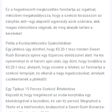
Ez a fegyelmezett megközelítés fenntartja az izgalmat,
miközben megakadályozza, hogy a szekció kicsússzon az
irányítás alól—egy alapvető egyensúly azok számára, akik
magas intenzitásra vágynak, de meg akarják tartani a
kereteiket.
Példa a Kockázatkezelés Gyakorlatában
Egy játékos úgy dönthet, hogy €0.20-t tesz minden Sweet
Rush Bonanza spinre egy tízperces ebédszünet alatt. Ha kis
nyereményt ér el három spin után, úgy dönt, hogy továbbra is
€0.20-t tesz, ahelyett, hogy növelné a téteket; ez fenntartja a
szekció tempóját, és elkerüli a nagy ingadozásokat, amelyek
csökkentenék a játékidőt.
Egy Tipikus 15 Perces Szekció Áttekintése
Képzeld el, hogy megérkezel az irodai konyhába egy
kávésbögrével a kezedben, és van tíz perced. Megnyitod a
Ybets-et a telefonodon, kiválasztod a Sweet Rush Bonanza-