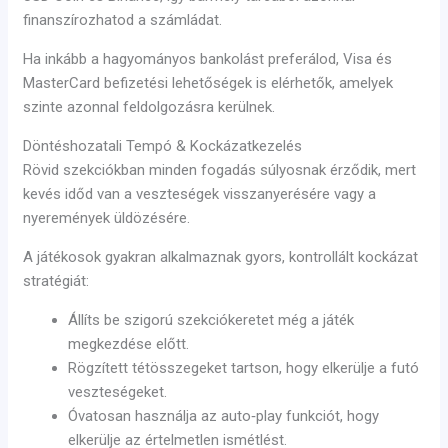
finanszírozhatod a számládat.
Ha inkább a hagyományos bankolást preferálod, Visa és
MasterCard befizetési lehetőségek is elérhetők, amelyek
szinte azonnal feldolgozásra kerülnek.
Döntéshozatali Tempó & Kockázatkezelés
Rövid szekciókban minden fogadás súlyosnak érződik, mert
kevés időd van a veszteségek visszanyerésére vagy a
nyeremények üldözésére.
A játékosok gyakran alkalmaznak gyors, kontrollált kockázat
stratégiát:
Állíts be szigorú szekciókeretet még a játék
megkezdése előtt.
Rögzített tétösszegeket tartson, hogy elkerülje a futó
veszteségeket.
Óvatosan használja az auto‑play funkciót, hogy
elkerülje az értelmetlen ismétlést.