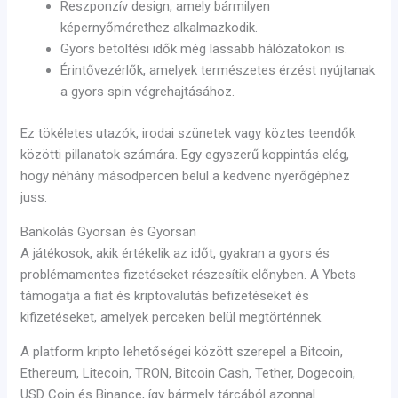
Reszponzív design, amely bármilyen
képernyőmérethez alkalmazkodik.
Gyors betöltési idők még lassabb hálózatokon is.
Érintővezérlők, amelyek természetes érzést nyújtanak
a gyors spin végrehajtásához.
Ez tökéletes utazók, irodai szünetek vagy köztes teendők
közötti pillanatok számára. Egy egyszerű koppintás elég,
hogy néhány másodpercen belül a kedvenc nyerőgéphez
juss.
Bankolás Gyorsan és Gyorsan
A játékosok, akik értékelik az időt, gyakran a gyors és
problémamentes fizetéseket részesítik előnyben. A Ybets
támogatja a fiat és kriptovalutás befizetéseket és
kifizetéseket, amelyek perceken belül megtörténnek.
A platform kripto lehetőségei között szerepel a Bitcoin,
Ethereum, Litecoin, TRON, Bitcoin Cash, Tether, Dogecoin,
USD Coin és Binance, így bármely tárcából azonnal