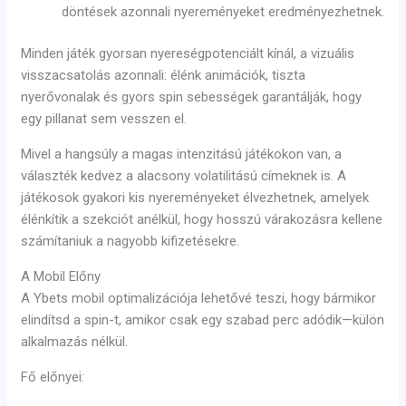
döntések azonnali nyereményeket eredményezhetnek.
Minden játék gyorsan nyereségpotenciált kínál, a vizuális
visszacsatolás azonnali: élénk animációk, tiszta
nyerővonalak és gyors spin sebességek garantálják, hogy
egy pillanat sem vesszen el.
Mivel a hangsúly a magas intenzitású játékokon van, a
választék kedvez a alacsony volatilitású címeknek is. A
játékosok gyakori kis nyereményeket élvezhetnek, amelyek
élénkítik a szekciót anélkül, hogy hosszú várakozásra kellene
számítaniuk a nagyobb kifizetésekre.
A Mobil Előny
A Ybets mobil optimalizációja lehetővé teszi, hogy bármikor
elindítsd a spin-t, amikor csak egy szabad perc adódik—külön
alkalmazás nélkül.
Fő előnyei: