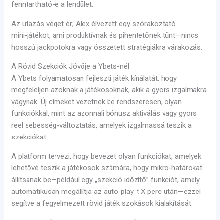
fenntartható-e a lendület.
Az utazás véget ér; Alex élvezett egy szórakoztató
mini‑játékot, ami produktívnak és pihentetőnek tűnt—nincs
hosszú jackpotokra vagy összetett stratégiákra várakozás.
A Rövid Szekciók Jövője a Ybets-nél
A Ybets folyamatosan fejleszti játék kínálatát, hogy
megfeleljen azoknak a játékosoknak, akik a gyors izgalmakra
vágynak. Új címeket vezetnek be rendszeresen, olyan
funkciókkal, mint az azonnali bónusz aktiválás vagy gyors
reel sebesség-változtatás, amelyek izgalmassá teszik a
szekciókat.
A platform tervezi, hogy bevezet olyan funkciókat, amelyek
lehetővé teszik a játékosok számára, hogy mikro‑határokat
állítsanak be—például egy „szekció időzítő” funkciót, amely
automatikusan megállítja az auto‑play-t X perc után—ezzel
segítve a fegyelmezett rövid játék szokások kialakítását.