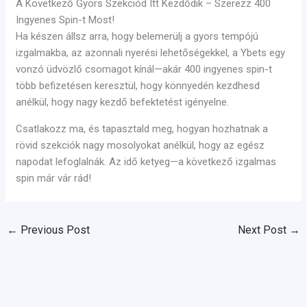
A Következő Gyors Szekciód Itt Kezdődik – Szerezz 400
Ingyenes Spin-t Most!
Ha készen állsz arra, hogy belemerülj a gyors tempójú
izgalmakba, az azonnali nyerési lehetőségekkel, a Ybets egy
vonzó üdvözlő csomagot kínál—akár 400 ingyenes spin-t
több befizetésen keresztül, hogy könnyedén kezdhesd
anélkül, hogy nagy kezdő befektetést igényelne.
Csatlakozz ma, és tapasztald meg, hogyan hozhatnak a
rövid szekciók nagy mosolyokat anélkül, hogy az egész
napodat lefoglalnák. Az idő ketyeg—a következő izgalmas
spin már vár rád!
←
Previous Post
Next Post
→